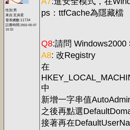
A7
:進安全模式，在Win
性別:男
ps：ttfCache為隱藏檔
來自:瓦肯星
發表總數:11734
註冊時間:
2002-05-07
16:32
Q8
:請問 Windows20
A8
: 改Registry
在
HKEY_LOCAL_MACHINE\
中
新增一字串值AutoAdmin
之後再點選DefaultDo
接著再在DefaultUs