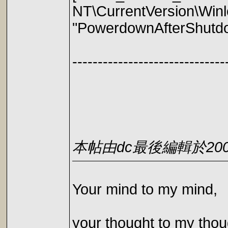
NT\CurrentVersion\Winl
"PowerdownAfterShutd
------------------------------
本帖由dc最後編輯於2003-1
Your mind to my mind,
your thought to my thou