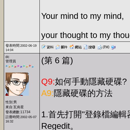
Your mind to my mind,
your thought to my thou
發表時間:
2002-06-19
14:04
dc
(第 6 篇)
管理員
Q9:
如何手動隱藏硬碟?
A9:
隱藏硬碟的方法
性別:男
來自:瓦肯星
1.首先打開"登錄檔編輯器
發表總數:11734
註冊時間:
2002-05-07
16:32
Regedit。