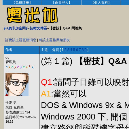
【免費註冊】
【會員登入】
【個人資料】
∮Ω奧米加空間∮
»
技術文件區
»【密技】Q&A 問答集
訂覽該主題更新消息
|
將該主題推薦給朋友
作者
主題 分頁:[ 1
2
3
4
5
6
7
8
9
]
dc
(第 1 篇)
【密技】Q&A
管理員
Q1
:請問子目錄可以映射
A1
:當然可以
性別:男
DOS & Windows 9x & 
來自:瓦肯星
發表總數:11734
Windows 2000 下,
註冊時間:
2002-05-07
16:32
建立路徑與磁碟機字母