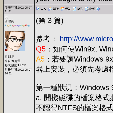
發表時間:
2002-05-27
11:41
dc
(第 3 篇)
管理員
參考：
http://www.micr
Q5
：如何使Win9x, Win
性別:男
A5
：若要讓Windows 9x
來自:瓦肯星
發表總數:11734
器上安裝，必須先考慮檔案格
註冊時間:
2002-05-07
16:32
第一種狀況：Windows 98
a. 開機磁碟的檔案格式必
不認得NTFS的檔案格