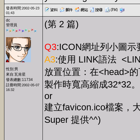
發表時間:
2002-05-23
01:43
dc
(第 2 篇)
管理員
Q3
:ICON網址列小圖示
A3
:使用 LINK語法 <LINK
性別:男
放置位置：在<head>的
來自:瓦肯星
發表總數:11734
製作時寬高縮成32*32。 存
註冊時間:
2002-05-07
16:32
or
建立favicon.ico檔
Super 提供^^)