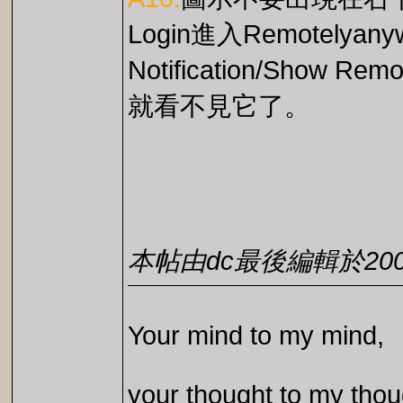
Login進入Remotelyanywh
Notification/Show Re
就看不見它了。
本帖由dc最後編輯於2002-0
Your mind to my mind,
your thought to my thou