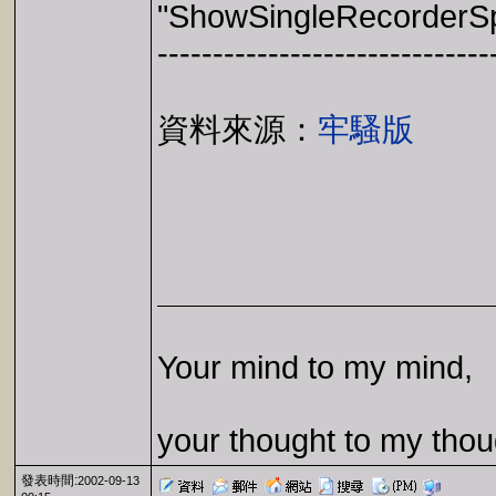
"ShowSingleRecorderS
------------------------------
資料來源：
牢騷版
Your mind to my mind,
your thought to my thou
發表時間:
2002-09-13