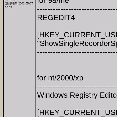
for 98/me
註冊時間:
2002-05-07
------------------------------
16:32
REGEDIT4
[HKEY_CURRENT_USER\
"ShowSingleRecorderS
------------------------------
for nt/2000/xp
------------------------------
Windows Registry Edito
[HKEY_CURRENT_USER\