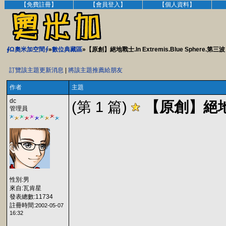
【免費註冊】
【會員登入】
【個人資料】
∮Ω奧米加空間∮
»
數位典藏區
»【原創】絕地戰士.In Extremis.Blue Sphere.第三波
訂覽該主題更新消息
|
將該主題推薦給朋友
作者
主題
dc
(第 1 篇)
【原創】絕地戰士
管理員
性別:男
來自:瓦肯星
發表總數:11734
註冊時間:
2002-05-07
16:32