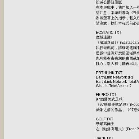
毀滅公爵註冊版
在本遊戲中，我們加入一
請注意，本遊戲專為《毀滅
依照螢幕上的指示，載入
請注意，執行本程式前必
ECSTATIC.TXT
魔城迷蹤Ⅱ
《魔城迷蹤Ⅱ》(Ecstatica
執行遊戲前，請確定電腦中具備
遊戲中提供好幾個區域供
也可能有毒害您的東西或
輕心，敵人有可能再出現。
ERTHLINK.TXT
EarthLink Network (R)
EarthLink Network Total 
What is TotalAccess?
FBPRO.TXT
97勁爆美式足球
《97勁爆美式足球》(Footbal
就像之前的作品，《97勁
GOLF.TXT
勁爆高爾夫
在《勁爆高爾夫》(Front
JACK.TXT