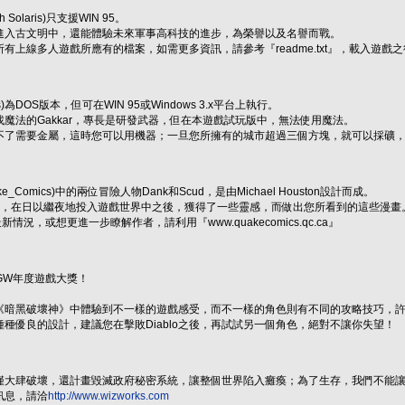
 Solaris)只支援WIN 95。
進入古文明中，還能體驗未來軍事高科技的進步，為榮譽以及名譽而戰。
有上線多人遊戲所應有的檔案，如需更多資訊，請參考『readme.txt』，載入遊
s)為DOS版本，但可在WIN 95或Windows 3.x平台上執行。
魔法的Gakkar，專長是研發武器，但在本遊戲試玩版中，無法使用魔法。
不了需要金屬，這時您可以用機器；一旦您所擁有的城市超過三個方塊，就可以採礦
_Comics)中的兩位冒險人物Dank和Scud，是由Michael Houston設計而成。
擁護者，在日以繼夜地投入遊戲世界中之後，獲得了一些靈感，而做出您所看到的這些漫畫
新情況，或想更進一步瞭解作者，請利用『www.quakecomics.qc.ca』
CGW年度遊戲大獎！
《暗黑破壞神》中體驗到不一樣的遊戲感受，而不一樣的角色則有不同的攻略技巧，
種優良的設計，建議您在擊敗Diablo之後，再試試另一個角色，絕對不讓你失望！
僅大肆破壞，還計畫毀滅政府秘密系統，讓整個世界陷入癱瘓；為了生存，我們不能
訊息，請洽
http://www.wizworks.com