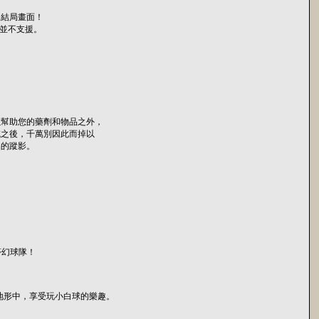
的結局畫面！
體並不支援。
！
以幫助您的藥劑和物品之外，
域之後，千萬別因此而掉以
品的蹤影。
夢幻球隊！
它特殊的地形中，享受玩小白球的樂趣。