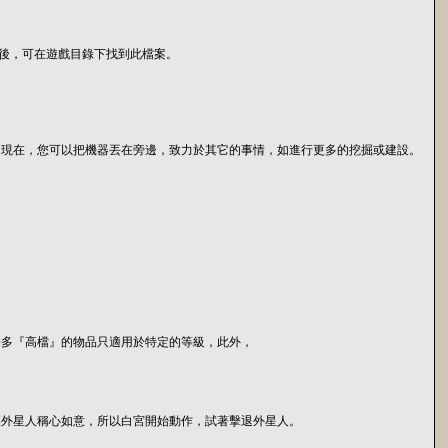
戲之後，可在遊戲目錄下找到此檔案。
，現在，您可以把機器丟在旁邊，致力於其它的事情，如進行更多的挖掘或建設。
。
許多『高檔』的物品只適用於特定的等級，此外，
讓外星人稱心如意，所以白宮開始動作，試著擊退外星人。