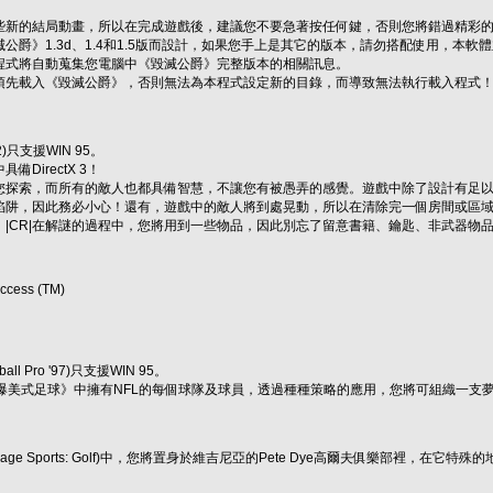
些新的結局動畫，所以在完成遊戲後，建議您不要急著按任何鍵，否則您將錯過精彩
公爵》1.3d、1.4和1.5版而設計，如果您手上是其它的版本，請勿搭配使用，本軟
程式將自動蒐集您電腦中《毀滅公爵》完整版本的相關訊息。
須先載入《毀滅公爵》，否則無法為本程式設定新的目錄，而導致無法執行載入程式
 2)只支援WIN 95。
DirectX 3！
您探索，而所有的敵人也都具備智慧，不讓您有被愚弄的感覺。遊戲中除了設計有足
陷阱，因此務必小心！還有，遊戲中的敵人將到處晃動，所以在清除完一個房間或區
|CR|在解謎的過程中，您將用到一些物品，因此別忘了留意書籍、鑰匙、非武器物
Access (TM)
l Pro '97)只支援WIN 95。
爆美式足球》中擁有NFL的每個球隊及球員，透過種種策略的應用，您將可組織一支
 Page Sports: Golf)中，您將置身於維吉尼亞的Pete Dye高爾夫俱樂部裡，在