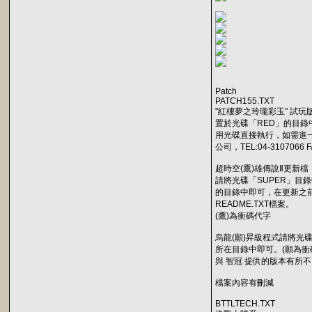
Patch
PATCH155.TXT
"紅樓夢之玲瓏彩玉" 試玩
置於光碟「RED」的目
用光碟直接執行，如需進
公司，TEL:04-3107066 F
超時空(鷹)雄傳說Ⅱ更新檔
請將光碟「SUPER」目
的目錄中即可，在更新之
README.TXT檔案。
(鷹)為衝碼代字
烏龍(願)昇級程式請將光碟
所在目錄中即可。(願為衝
與 智冠 提供的版本有所
檔案內容有刪減
BTTLTECH.TXT