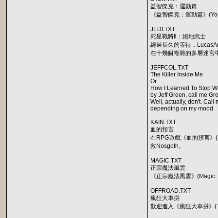
益智傑克：運動篇
《益智傑克：運動篇》(You
JEDI.TXT
死星戰將Ⅱ：絕地武士
經過長久的等待，LucasA
在十幾個複雜的多層迷宮
JEFFCOL.TXT
The Killer Inside Me
Or
How I Learned To Stop W
by Jeff Green, call me Gr
Well, actually, don't. Cal
depending on my mood.
KAIN.TXT
血的預言
在RPG遊戲《血的預言》(
救Nosgoth。
MAGIC.TXT
正宗魔法風雲
《正宗魔法風雲》(Magic:
OFFROAD.TXT
瘋狂大車拼
歡迎進入《瘋狂大車拼》(T