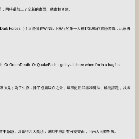
個以上的問題，同時還加上了全新的畫面、動畫和音效。
Dark Forces II)！這是個在WIN95下執行的第一人視野3D動作冒險遊戲，玩家將
h. Or GreenDeath. Or QuakeBitch. I go by all three when I'm in a fragfest,
被謀殺之後，成了吸血鬼；為了生存，除了必須吸血之外，還得使用武器和魔法、解開謎題，以拯
。
條艱險的跑道中急馳，以贏得六大獎項；遊戲中設計有分割畫面，可兩人同時對戰。