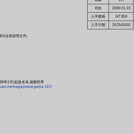
月份
2000.01.15
入手價格
NT $50
入手日期
2025/02/02
，光碟內沒有說明文件。
998年2月)起改名為 遊戲世界
ngyuxio.me/magazines/cgw/no.187/