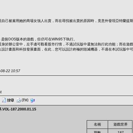
現自己被雇用她的商場女強人出賣，而在尋找被出賣的原因時，竟意外發現亞特蘭提
c.) 是個DOS版本的遊戲，但仍可在WIN95下執行。
置身於辦公室中，左手邊可觀看股市行情，不過試玩版中還無法執行此功能；而在遊
位設計畫面和科技發展畫面，在此，您可以設計終極的毀滅機器，不過在本試玩版中
-22 10:57
t
L-187.2000.01.15
名稱
遊戲世界
期數
187