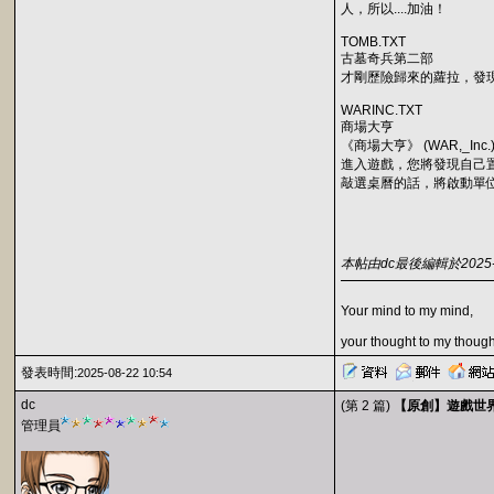
人，所以....加油！
TOMB.TXT
古墓奇兵第二部
才剛歷險歸來的蘿拉，發
WARINC.TXT
商場大亨
《商場大亨》 (WAR,_In
進入遊戲，您將發現自己
敲選桌曆的話，將啟動單
本帖由dc最後編輯於2025-08
Your mind to my mind,
your thought to my though
發表時間:
2025-08-22 10:54
dc
(第 2 篇)
【原創】遊戲世界.VO
管理員