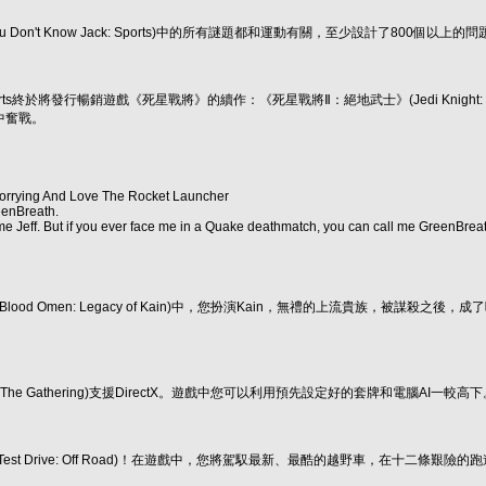
 Don't Know Jack: Sports)中的所有謎題都和運動有關，至少設計了800
rts終於將發行暢銷遊戲《死星戰將》的續作：《死星戰將Ⅱ：絕地武士》(Jedi Knight: 
中奮戰。
orrying And Love The Rocket Launcher
eenBreath.
l me Jeff. But if you ever face me in a Quake deathmatch, you can call me GreenBreat
Blood Omen: Legacy of Kain)中，您扮演Kain，無禮的上流貴族，
 The Gathering)支援DirectX。遊戲中您可以利用預先設定好的套牌和電腦AI一較高下
est Drive: Off Road)！在遊戲中，您將駕馭最新、最酷的越野車，在十二