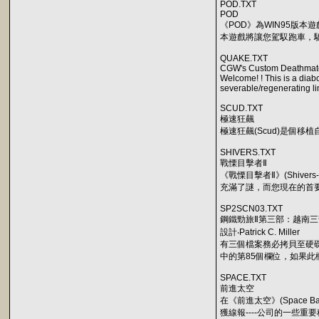
POD.TXT
POD
《POD》為WIN95版
本遊戲將讓您駕馭跑車，
QUAKE.TXT
CGW's Custom Deathmatch
Welcome! ! This is a diab
severable/regenerating lim
SCUD.TXT
極速狂飆
極速狂飆(Scud)是個
SHIVERS.TXT
戰慄目擊者Ⅱ
《戰慄目擊者Ⅱ》(Shiv
充滿了謎，而您現在的首
SP2SCN03.TXT
鋼鐵勁旅Ⅱ第三部：越南三
設計‧Patrick C. Miller
有三個檔案務必拷貝至硬碟『X
中的第85個欄位，如果
SPACE.TXT
前進太空
在《前進太空》(Space
獲線報----公司的一些