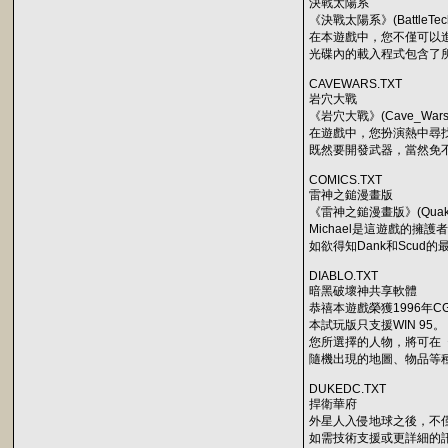
決戰太陽系
《決戰太陽系》(BattleTech
在本遊戲中，您不僅可以
光碟內的載入程式包含了所
CAVEWARS.TXT
岩穴大戰
《岩穴大戰》(Cave_War
在遊戲中，您扮演熱中尋找
既然要開發武器，當然免
COMICS.TXT
雷神之鎚漫畫版
《雷神之鎚漫畫版》(Quake
Michael是這遊戲的
如欲得知Dank和Scud的最
DIABLO.TXT
暗黑破壞神共享軟體
恭禧本遊戲榮獲1996年
本試玩版只支援WIN 95。
您所選擇的人物，將可在
隨機出現的地圖、物品等種
DUKEDC.TXT
捍衛華府
外星人入侵地球之後，不
如需技術支援或更詳細的