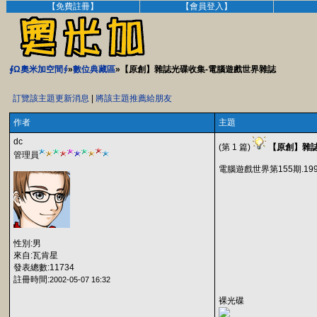
【免費註冊】
【會員登入】
∮Ω奧米加空間∮
»
數位典藏區
»【原創】雜誌光碟收集-電腦遊戲世界雜誌
訂覽該主題更新消息
|
將該主題推薦給朋友
作者
主題
dc
(第 1 篇)
【原創】雜
管理員
電腦遊戲世界第155期.1997
性別:男
來自:瓦肯星
發表總數:11734
註冊時間:
2002-05-07 16:32
裸光碟