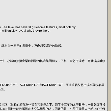
rs. The level has several gruesome features, most notably
 will quickly reveal why they're there.
劇情，讓您在一連串的射擊中，充份感受爆炸的快感。
位正在亞歷桑那州一小城鎮拍攝音樂錄影帶的搖滾樂團朋友，不料，當您抵達時，竟發現該城鎮
85.CMT、SCEN085.DAT和SCEN085.TXT，而這場戰役將出現在戰役名單
過去。
號是個企業星球，政府的所有運作都在其掌握之下。過了十五年的太平日子，一日您突然接
Maksh是唯一能夠抵達此太空站緝兇的人，困難的是，小偷可能是太空站上的任何