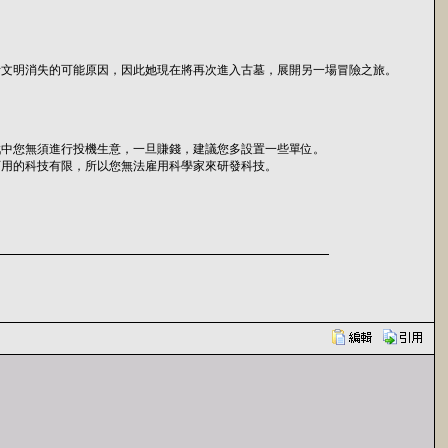
斯文明消失的可能原因，因此她現在將再次進入古墓，展開另一場冒險之旅。
戲中您無須進行投機生意，一旦賺錢，建議您多設置一些單位。
可用的科技有限，所以您無法雇用科學家來研發科技。