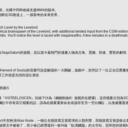
本遊戲，光碟中同時收錄支援MMX的版本。
馳騁在3D跑道上，一探新奇的未來世界。
 Level by the Levelord
olical brainspawn of the Levelord, with additional twisted input from the CGW edito
bs. You'll notice the level is laced with megahealths. A few minutes in a deathmatch
移植自SegaSaturn的遊戲，並以當今最熱門的漫畫人物為主角。震撼、快速、豐富的
ers-Harvest of Souls)的音樂可說是解謎的一大關鍵，遊戲中，您拜訪了一
要工作就是先找到這位朋友
部曲S
\STEEL2\SCEN』目錄下(X為《鋼鐵勁旅Ⅱ》遊戲所在硬碟)，這些檔案分別為SCEN0
此欄位中存有其它檔案的話，請為此檔案重新命名或儲存至另一空白欄位，以免被覆蓋
 Bar)中您扮演Alias Node，一個位在胳肢窩五號星球的人類刑警，而胳肢窩五
重要秘密文件被偷了，而小偷已經潛逃到一個叫做『飢渴觸鬚』的太空站，您和您的搭檔