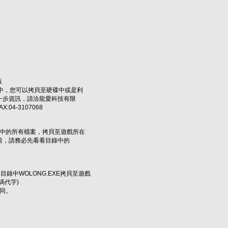
版
錄中，您可以拷貝至硬碟中或是利
一步資訊，請洽龍愛科技有限
AX:04-3107068
錄中的所有檔案，拷貝至遊戲所在
前，請務必先看看目錄中的
目錄中WOLONG.EXE拷貝至遊戲
碼代字)
不同。