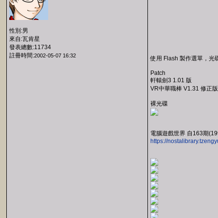
性別:男
來自:瓦肯星
發表總數:11734
註冊時間:
2002-05-07 16:32
使用 Flash 製作選單
Patch
軒轅劍3 1.01 版
VR中華職棒 V1.31 修正版
裸光碟
電腦遊戲世界 自163期(1
https://nostalibrary.tze