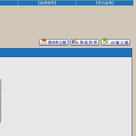
】
【論壇搜尋】
【登出論壇】