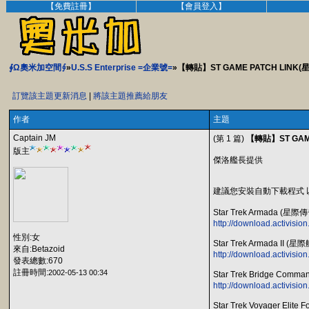
【免費註冊】
【會員登入】
∮Ω奧米加空間∮
»
U.S.S Enterprise =企業號=
»【轉貼】ST GAME PATCH L
訂覽該主題更新消息
|
將該主題推薦給朋友
作者
主題
Captain JM
(第 1 篇)
【轉貼】ST GA
版主
傑洛艦長提供
建議您安裝自動下載程式
Star Trek Armada (星際
http://download.activisi
性別:女
Star Trek Armada II (星
來自:Betazoid
http://download.activisi
發表總數:670
註冊時間:
2002-05-13 00:34
Star Trek Bridge Com
http://download.activisi
Star Trek Voyager E