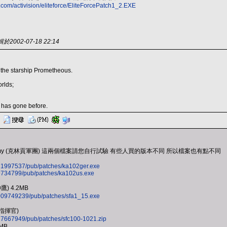
n.com/activision/eliteforce/EliteForcePatch1_2.EXE
2002-07-18 22:14
 the starship Prometheous.
rlds;
 has gone before.
on Academy (克林貢軍團) 這兩個檔案請您自行試驗 有些人買的版本不同 所以檔案也有點不同
/^421997537/pub/patches/ka102ger.exe
/^69734799/pub/patches/ka102us.exe
神鷹) 4.2MB
/^2009749239/pub/patches/sfa1_15.exe
艦隊指揮官)
^727667949/pub/patches/sfc100-1021.zip
8MB