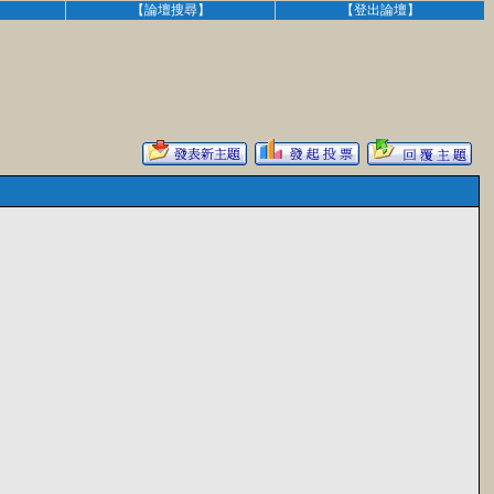
】
【論壇搜尋】
【登出論壇】