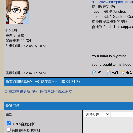
http://www.interplay.com/
使用搜尋功能\r
Type:-->選擇 Patches
Title:--->填入 Starfleet 
然後按搜尋檔案的按鈕
會找到 Patch 1 - sf
性別:男
來自:瓦肯星
發表總數:11734
註冊時間:
2002-05-07 16:32
Your mind to my mind,
your thought to my though
發表時間:
2002-07-18 23:34
所有時間均為GMT+8, 現在是2026-08-09 21:27
訂覽該主題更新消息
|
將該主題推薦給朋友
快速回覆
主題
URLs自動分析
有回覆時郵件通知