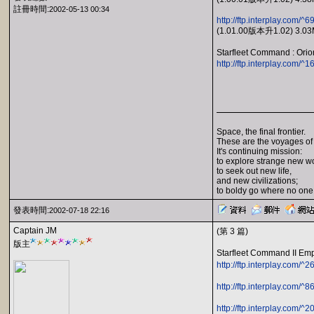
註冊時間:
2002-05-13 00:34
http://ftp.interplay.com/
(1.01.00版本升1.02) 3.0
Starfleet Command :
http://ftp.interplay.com
Space, the final frontier.
These are the voyages of
It's continuing mission:
to explore strange new wo
to seek out new life,
and new civilizations;
to boldy go where no one
發表時間:
2002-07-18 22:16
Captain JM
(第 3 篇)
版主
Starfleet Command II
http://ftp.interplay.com
http://ftp.interplay.com
http://ftp.interplay.com