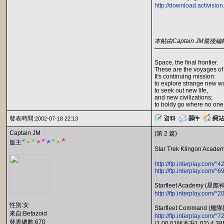
http://download.activisio
本帖由Captain JM最後編輯於
Space, the final frontier.
These are the voyages of
It's continuing mission:
to explore strange new wo
to seek out new life,
and new civilizations;
to boldy go where no one
發表時間:
2002-07-18 22:13
Captain JM
(第 2 篇)
版主
Star Trek Kling
http://ftp.interplay.com
http://ftp.interplay.com
Starfleet Academy (星際
http://ftp.interplay.com
性別:女
Starfleet Command (
來自:Betazoid
http://ftp.interplay.com/
發表總數:670
(1.00.01版本升1.02) 4.3