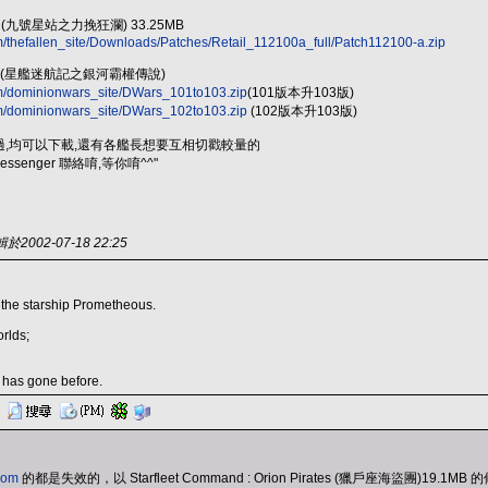
allen (九號星站之力挽狂瀾) 33.25MB
/thefallen_site/Downloads/Patches/Retail_112100a_full/Patch112100-a.zip
 Wars (星艦迷航記之銀河霸權傳說)
m/dominionwars_site/DWars_101to103.zip
(101版本升103版)
m/dominionwars_site/DWars_102to103.zip
(102版本升103版)
,均可以下載,還有各艦長想要互相切戳較量的
senger 聯絡唷,等你唷^^"
2002-07-18 22:25
 the starship Prometheous.
rlds;
 has gone before.
.com
的都是失效的，以 Starfleet Command : Orion Pirates (獵戶座海盜團)19.1M