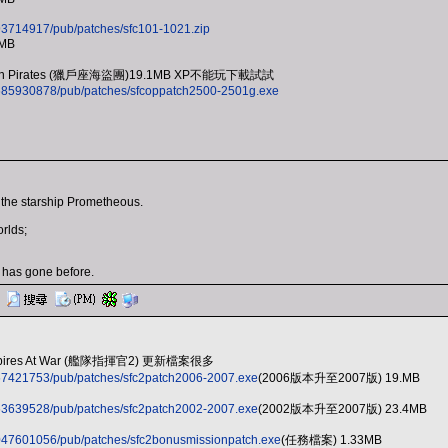
^693714917/pub/patches/sfc101-1021.zip
3MB
 Orion Pirates (獵戶座海盜團)19.1MB XP不能玩下載試試
/^1685930878/pub/patches/sfcoppatch2500-2501g.exe
 the starship Prometheous.
rlds;
 has gone before.
 Empires At War (艦隊指揮官2) 更新檔案很多
/^267421753/pub/patches/sfc2patch2006-2007.exe
(2006版本升至2007版) 19.MB
/^863639528/pub/patches/sfc2patch2002-2007.exe
(2002版本升至2007版) 23.4MB
/^2047601056/pub/patches/sfc2bonusmissionpatch.exe
(任務檔案) 1.33MB