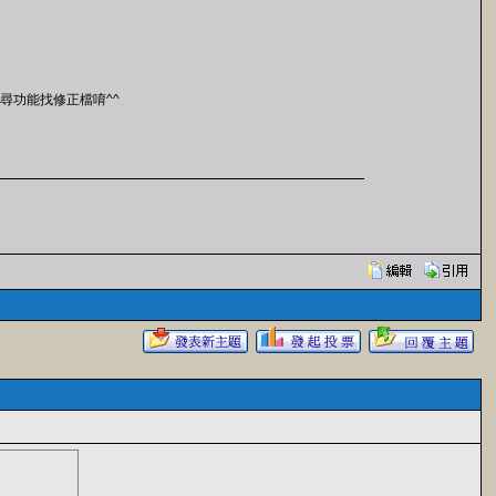
請用搜尋功能找修正檔唷^^