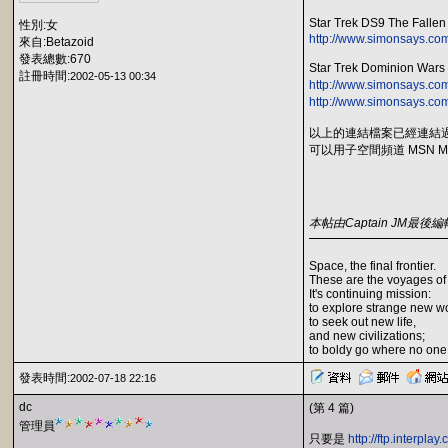
Star Trek DS9 The F
性別:女
http://www.simonsays.com
來自:Betazoid
發表總數:670
Star Trek Dominion
註冊時間:
2002-05-13 00:34
http://www.simonsays.co
http://www.simonsays.co
以上的連結檔案已經連結過
可以用子空間頻道 MSN Mes
本帖由Captain JM最後編輯於
Space, the final frontier.
These are the voyages of
It's continuing mission:
to explore strange new wo
to seek out new life,
and new civilizations;
to boldy go where no one
發表時間:
2002-07-18 22:16
dc
(第 4 篇)
管理員
只要是
http://ftp.interplay