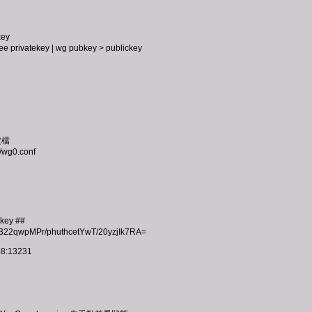
key
ee privatekey | wg pubkey > publickey
定檔
/wg0.conf
key ##
F322qwpMPr/phuthcetYwT/20yzjIk7RA=
68:13231