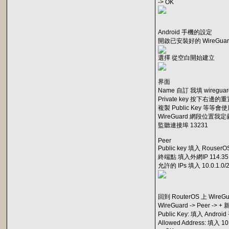
-> OK
Android 手機的設定
開啟已安裝好的 WireGuar
選擇 從空白開始建立
界面
Name 自訂 我填 wireguar
Private key 按下右邊的
複製 Public Key 等等會使用
WireGuard 網段位置我定義 1
監聽連接埠 13231
Peer
Public key 填入 RouserO
終端點 填入外網IP 114.35.1
允許的 IPs 填入 10.0.1.0/
回到 RouterOS 上 WireG
WireGuard -> Peer -> + 
Public Key: 填入 Andro
Allowed Address: 填入 