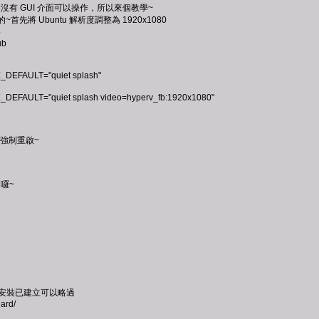
底下安裝沒有 GUI 介面可以操作，所以來個教學~
的~首先將 Ubuntu 解析度調整為 1920x1080
b
ub
EFAULT="quiet splash"
FAULT="quiet splash video=hyperv_fb:1920x1080"
要強制重啟~
 囉~
d
 上面安裝已建立可以略過
ard/