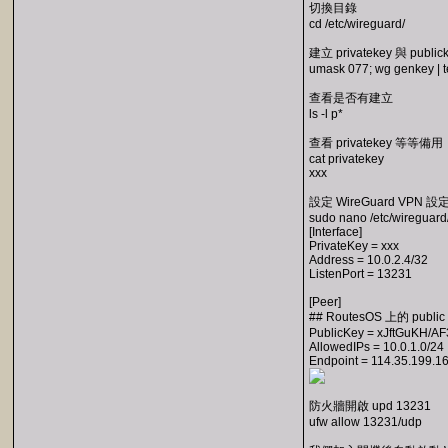
切換目錄
cd /etc/wireguard/
建立 privatekey 與 public
umask 077; wg genkey | t
查看是否有建立
ls -l p*
查看 privatekey 等等備用
cat privatekey
xxx
設定 WireGuard VPN 設
sudo nano /etc/wireguard
[Interface]
PrivateKey = xxx
Address = 10.0.2.4/32
ListenPort = 13231
[Peer]
## RoutesOS 上的 public 
PublicKey = xJftGuKH/A
AllowedIPs = 10.0.1.0/24
Endpoint = 114.35.199.1
防火牆開啟 upd 13231
ufw allow 13231/udp