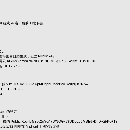
d 程式 -> 右下角的 + 按下去
d1
重置符號會自動生成，包含 Public key
到 bt5Bcc2gYcA7WNOGk13UD0Lq2/7SE6vDht+KB/Ku+18=
0.0.2.2/32
S 的 xJftGuKH/AF322qwpMPr/phuthcetYwT/20yzjIk7RA=
99.168:13231
24
uard 的設定
新增 ->
id 手機的 Public Key: bt5Bcc2gYcA7WNOGk13UD0Lq2/7SE6vDht+KB/Ku+18=
10.0.2.2/32 剛剛在 Android 手機的設定值