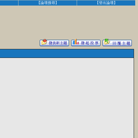
】
【論壇搜尋】
【登出論壇】