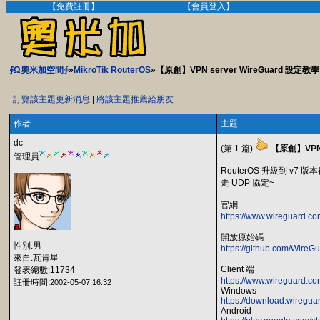
【免費註冊】
【會員登入】
∮Ω奧米加空間∮
»
MikroTik RouterOS
»【原創】VPN server WireGuard 設定教學
訂覽該主題更新消息
|
將該主題推薦給朋友
作者
主題
dc
(第 1 篇)
【原創】VPN 
管理員
RouterOS 升級到 v7 版
走 UDP 協定~
官網
https://www.wireguard.c
開放原始碼
性別:男
https://github.com/WireG
來自:瓦肯星
Client 端
發表總數:11734
https://www.wireguard.com
註冊時間:
2002-05-07 16:32
Windows
https://download.wiregua
Android