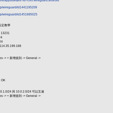
store/apps/details?id=com.wireguard.android
app/wireguard/id1441195209
app/wireguard/id1451685025
的設定教學
 13231
24
24
114.35.199.168
Rules -> + 新增規則 -> General ->
> OK
0/24 與 10.0.2.0/24 可以互連
Rules -> + 新增規則 -> General ->