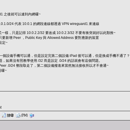
ard1 之後就可以連到內網囉~
0.1.0/24 代表 10.0.1 的網段連線都透過 VPN wireguard1 來連線
只是記得 10.0.2.2/32 要改成 10.0.2.3/32 不要有衝突就好以此類推~
d 只要新增 Peer ，Public Key 與 Allowed Address 要對應新的裝置
設定~
一個設備手機可以通，但是設定完第二個設備 iPad 後可以通，但是換成手機不通了
，如果沒有照教學使用 /32 而是設定 .0/24 的話就會有這個問題。
eer .0/24 整段取走了，第二個設備撥進來當然無法接收所以才不會通~
題囉~
t