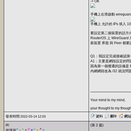
-> OK
手機上右滑啟動 wiregu
手機上 允許的 IPs 填入 10.
要設定第二個裝置的話方式一樣，
RouterOS 上 WireGuar
新裝置 界面 與 Peer 都要
Q1：我設定完成後確認第
A1：主要是網段設定的問題
因為第一個撥通的設備是 P
內網網段改為 /32 就沒問
Your mind to my mind,
your thought to my though
發表時間:
2022-03-14 12:03
dc
(第 2 篇)
管理員