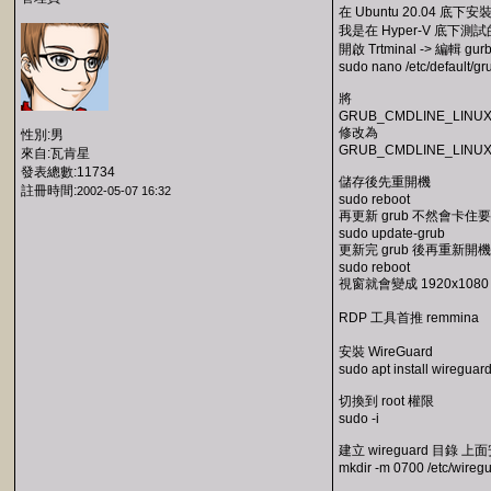
在 Ubuntu 20.04 
我是在 Hyper-V 底下測試
開啟 Trtminal -> 編輯 gur
sudo nano /etc/default/gr
將
GRUB_CMDLINE_LINUX_D
修改為
性別:男
GRUB_CMDLINE_LINUX_DE
來自:瓦肯星
發表總數:11734
儲存後先重開機
註冊時間:
2002-05-07 16:32
sudo reboot
再更新 grub 不然會卡住
sudo update-grub
更新完 grub 後再重新開機
sudo reboot
視窗就會變成 1920x1080
RDP 工具首推 remmina
安裝 WireGuard
sudo apt install wireguar
切換到 root 權限
sudo -i
建立 wireguard 目錄
mkdir -m 0700 /etc/wiregu