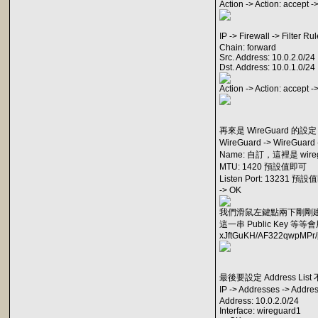
Action -> Action: accept -
IP -> Firewall -> Filter 
Chain: forward
Src. Address: 10.0.2.0/24
Dst. Address: 10.0.1.0/24
Action -> Action: accept -
再來是 WireGuard 的設定
WireGuard -> WireGuard
Name: 自訂，這裡是 wireg
MTU: 1420 預設值即可
Listen Port: 13231 預
-> OK
我們滑鼠左鍵點兩下剛剛建立的 wi
這一串 Public Key 等等
xJftGuKH/AF322qwpMPr/
最後要設定 Address Li
IP -> Addresses -> Addre
Address: 10.0.2.0/24
Interface: wireguard1