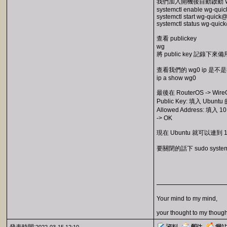
我們加入開機後自動啟動 Wir
systemctl enable wg-qu
systemctl start wg-quic
systemctl status wg-qui
查看 publickey
wg
將 public key 記錄下來備
查看我們的 wg0 ip 是
ip a show wg0
最後在 RouterOS -> WireGu
Public Key: 填入 Ubuntu 的
Allowed Address: 填入 
-> OK
現在 Ubuntu 就可以連到 10
要關閉的話下 sudo systemct
Your mind to my mind,
your thought to my though