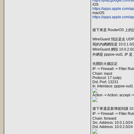
https://play.google.com/
iOS
https://apps.apple.com/
macOS
https://apps.apple.com/
接下來是 RouterOS 上
WireGuard 預設是走 UDP
我的內網網段是 10.0.1.0/
WireGuard 網段 10.0.2.0/
外網是 pppoe-out1 ,IP 是 
先開防火牆設定
IP -> Firewall -> Filter 
Chain: input
Protocol: 17 (udp)
Dst. Port: 13231
In. Interdace: pppoe-out1
Action -> Action: accept -
接下來還是新增規則讓 10.0.1.
IP -> Firewall -> Filter 
Chain: forward
Src. Address: 10.0.1.0/24
Dst. Address: 10.0.2.0/24