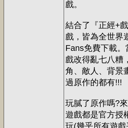
戲。
結合了『正經+戲
戲，皆為全世界遊
Fans免費下載
戲改得亂七八糟
角、敵人、背景畫
過原作的都有!!!
玩膩了原作嗎?來玩
遊戲都是官方授
玩(幾乎所有遊