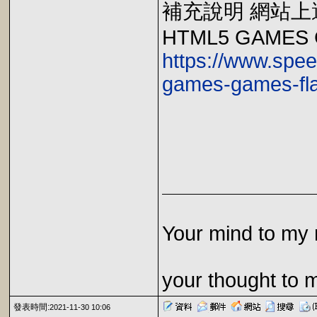
補充說明 網站上
HTML5 GAMES 
https://www.spee
games-games-fl
Your mind to my 
your thought to 
發表時間:
2021-11-30 10:06