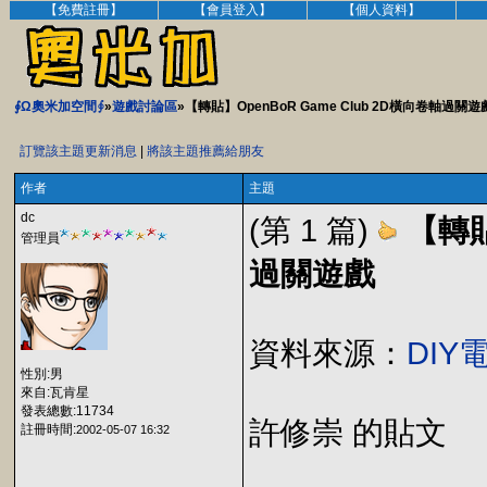
【免費註冊】
【會員登入】
【個人資料】
∮Ω奧米加空間∮
»
遊戲討論區
»【轉貼】OpenBoR Game Club 2D橫向卷軸過關遊
訂覽該主題更新消息
|
將該主題推薦給朋友
作者
主題
dc
(第 1 篇)
【轉貼
管理員
過關遊戲
資料來源：
DIY
性別:男
來自:瓦肯星
發表總數:11734
許修崇 的貼文
註冊時間:
2002-05-07 16:32