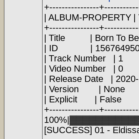
+----------------+-----------
| ALBUM-PROP
+----------------+-----------
| Title | Born To Be Al
| ID | 156
| Track Num
| Video Num
| Release Date 
| Version |
| Explicit |
+----------------+-----------
100%|▓▓▓▓▓▓▓▓▓▓▓▓
[SUCCESS] 01 - Eldissa 