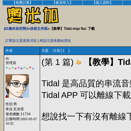
【免費註冊】
【會員登入】
【個人資料】
∮Ω奧米加空間∮
»
技術文件區
»【教學】Tidal mqa flac 下載
訂覽該主題更新消息
|
將該主題推薦給朋友
作者
主題 分頁:[ 1
2
]
dc
(第 1 篇)
【教學】Tidal
管理員
Tidal 是高品質的串流
Tidal APP 可
性別:男
來自:瓦肯星
想說找一下有沒有離線
發表總數:11734
註冊時間:
2002-05-07
16:32