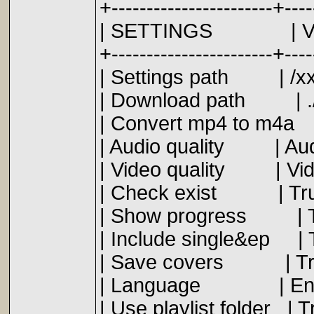
+-----------------------+----
| SETTI
+-----------------------+----
| Setting
| Download 
| Convert 
| Audio quali
| Video quali
| Check 
| Show pr
| Include 
| Save c
| Langua
| Use playl