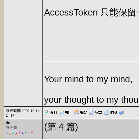
AccessToken 
Your mind to my mind,
your thought to my thou
發表時間:
2020-12-11
14:17
dc
(第 4 篇)
管理員