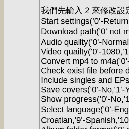
我們先輸入 2 來修改設
Start settings('0'-Return
Download path('0'
Audio quailty('0'-Normal,
Video quailty('0'-1080,'1
Convert mp4 to m4a('0'-
Check exist file before 
Include singles and EPs
Save covers('0'-No,'1'-
Show progress('0'-No,'1
Select language('0'-Engli
Croatian,'9'-Spanish,'1