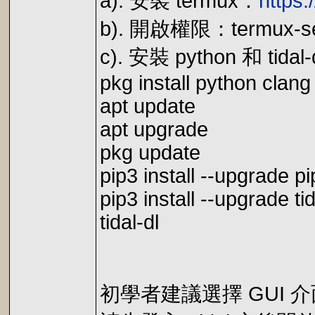
a). 安裝 termux：
https:
b). 開啟權限：termux-set
c). 安裝 python 和 tidal-
pkg install python clang 
apt update
apt upgrade
pkg update
pip3 install --upgrade pi
pip3 install --upgrade tid
tidal-dl
初學者建議選擇 GUI 