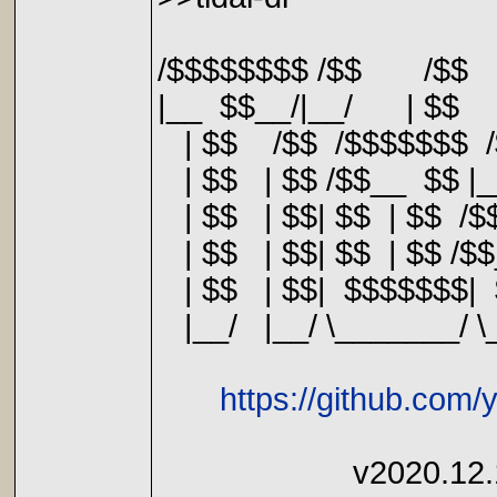
/$$$$$$$$ /$$ 
|__ $$__/|__/ | 
| $$ /$$ /$$$$$$$ 
| $$ | $$ /$$__ $$ |_
| $$ | $$| $$ | $$ /$$
| $$ | $$| $$ | $$ /
| $$ | $$| $$$$$$$|
|__/ |__/ \_______/ 
https://github.com
v2020.12.10