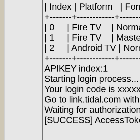
| Index | Platfo
+-------+------------+-------
| 0 | Fire TV | Normal
| 1 | Fire TV | Maste
| 2 | Android TV | Nor
+-------+------------+-------
APIKEY index:1
Starting login process...
Your login code is xxxx
Go to link.tidal.com wit
Waiting for authorization
[SUCCESS] AccessToke