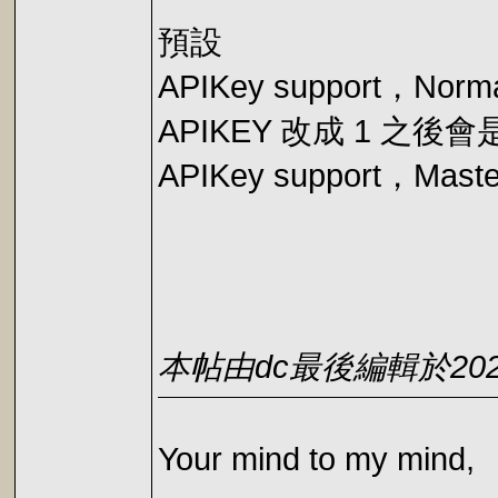
預設
APIKey support，Normal
APIKEY 改成 1 之後會
APIKey support，Master
本帖由dc最後編輯於2022-0
Your mind to my mind,