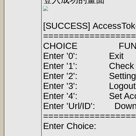
[SUCCESS] AccessToke
==================
CHOICE F
Enter '0':
Enter '1': Che
Enter '2': S
Enter '3':
Enter '4': Set
Enter 'Url/ID': Dow
==================
Enter Choice: