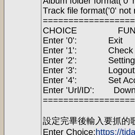
Album folder format('0' n
Track file format('0' not 
==================
CHOICE F
Enter '0':
Enter '1': Che
Enter '2': S
Enter '3':
Enter '4': Set
Enter 'Url/ID': Dow
==================
設定完畢後輸入要抓的
Enter Choice:
https://t