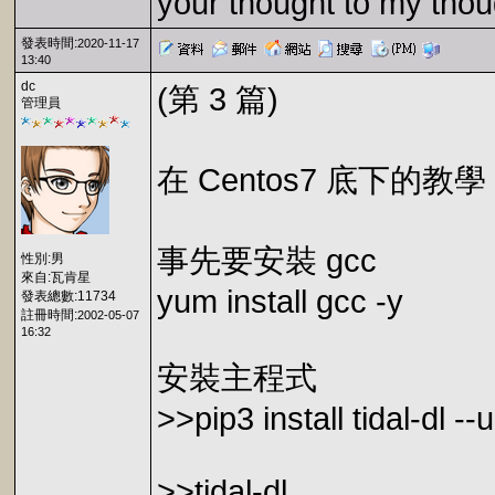
your thought to my thou
發表時間:
2020-11-17
13:40
dc
(第 3 篇)
管理員
在 Centos7 底下的教學
事先要安裝 gcc
性別:男
來自:瓦肯星
yum install gcc -y
發表總數:11734
註冊時間:
2002-05-07
16:32
安裝主程式
>>pip3 install tidal-dl -
>>tidal-dl