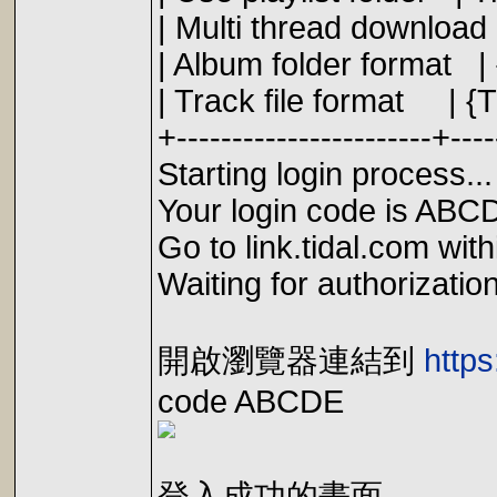
| Multi thr
| Album folder format | 
| Track file format | {T
+-----------------------+----
Starting login process...
Your login code is ABC
Go to link.tidal.com wit
Waiting for authorization
開啟瀏覽器連結到
https
code ABCDE
登入成功的畫面