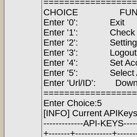
==================
CHOICE F
Enter '0':
Enter '1': Che
Enter '2': S
Enter '3':
Enter '4': Set
Enter '5': Se
Enter 'Url/ID': Dow
==================
Enter Choice:5
[INFO] Current APIKeys
-------------API-KEYS-----
+-------+------------+-------