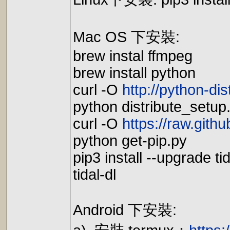
Mac OS 下安裝:
brew instal ffmpeg
brew install python
curl -O
http://python-dis
python distribute_setup
curl -O
https://raw.gith
python get-pip.py
pip3 install --upgrade tid
tidal-dl
Android 下安裝: