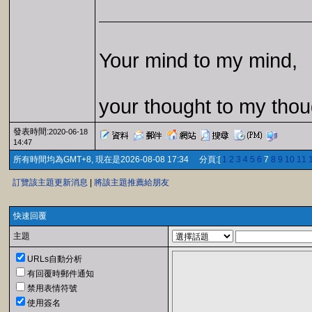
Your mind to my mind,
your thought to my thou
發表時間:
2020-06-18
14:47
所有時間均為GMT+8, 現在是2026-08-08 17:34 分頁:[
1
2
3
4
5
6
7
8
9
10
11
訂覽該主題更新消息
|
將該主題推薦給朋友
快速回覆
主題
URLs自動分析
有回覆時郵件通知
禁用表情符號
使用簽名