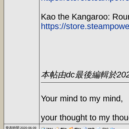
Kao the Kangaroo: Rou
https://store.steampo
本帖由dc最後編輯於2020-0
Your mind to my mind,
your thought to my thou
發表時間:
2020-06-09