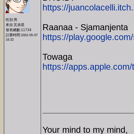
https://juancolacelli.itch
性別:男
Raanaa - Sjamanjenta
來自:瓦肯星
發表總數:11734
https://play.google.com
註冊時間:
2002-05-07
16:32
Towaga
https://apps.apple.com
Your mind to my mind,