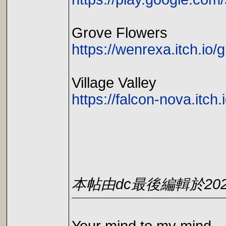
Grove Flowers
https://wenrexa.itch.io/
Village Valley
https://falcon-nova.itch.i
本帖由dc最後編輯於2020-0