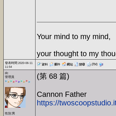
Your mind to my mind,
your thought to my thou
發表時間:
2020-06-11
11:54
dc
(第 68 篇)
管理員
Cannon Father
https://twoscoopstudio.i
性別:男