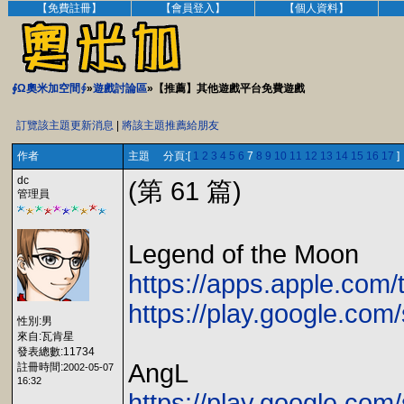
【免費註冊】
【會員登入】
【個人資料】
∮Ω奧米加空間∮
»
遊戲討論區
»【推薦】其他遊戲平台免費遊戲
訂覽該主題更新消息
|
將該主題推薦給朋友
作者
主題 分頁:[
1
2
3
4
5
6
7
8
9
10
11
12
13
14
15
16
17
]
dc
(第 61 篇)
管理員
Legend of the Moon
https://apps.apple.com
https://play.google.c
性別:男
來自:瓦肯星
發表總數:11734
AngL
註冊時間:
2002-05-07
16:32
https://play.google.com