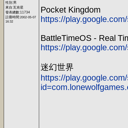
性別:男
Pocket Kingdom
來自:瓦肯星
發表總數:11734
https://play.google.c
註冊時間:
2002-05-07
16:32
BattleTimeOS - Real Ti
https://play.google.com
迷幻世界
https://play.google.com/
id=com.lonewolfgames