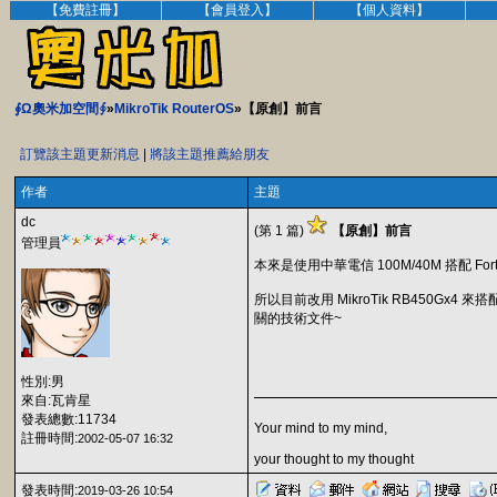
【免費註冊】
【會員登入】
【個人資料】
∮Ω奧米加空間∮
»
MikroTik RouterOS
»【原創】前言
訂覽該主題更新消息
|
將該主題推薦給朋友
作者
主題
dc
(第 1 篇)
【原創】前言
管理員
本來是使用中華電信 100M/40M 搭配 F
所以目前改用 MikroTik RB450Gx
關的技術文件~
性別:男
來自:瓦肯星
發表總數:11734
Your mind to my mind,
註冊時間:
2002-05-07 16:32
your thought to my thought
發表時間:
2019-03-26 10:54