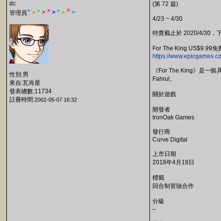
dc
(第 72 篇)
管理員
4/23 ~ 4/30
特賣截止於 2020/4/30，下
For The King US$9.99免
https://www.epicgames.co
《For The King
性別:男
Fahrul。
來自:瓦肯星
發表總數:11734
關於遊戲
註冊時間:
2002-05-07 16:32
開發者
IronOak Games
發行商
Curve Digital
上市日期
2018年4月19日
標籤
回合制冒險合作
分級
–