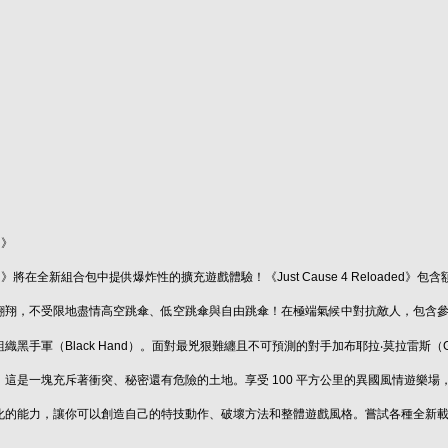
d》
Reloaded》將在全新組合包中提供爆炸性的擴充遊戲體驗！《Just Cause 4 Relo
翱翔，不受限地盡情高空跳傘、低空跳傘與自由跳傘！在極端氣候中對抗敵人，包含
手軍（Black Hand）。面對最兇狠難纏且不可預測的對手加布耶拉‧莫拉雷斯（Gabrie
這是一塊充斥著衝突、秘密還有危險的土地。享受 100 平方公里的異國風情遊樂
化的能力，讓你可以創造自己的特技動作、破壞方法和整體遊戲風格。嘗試各種全新