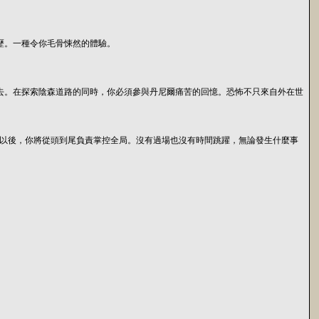
夢魘經歷。一種令你毛骨悚然的體驗。
忘了自己的過去。在探索陰森道路的同時，你必須參與丹尼爾痛苦的回憶。恐怖不只來自外在世
始以後，你將從頭到尾負責掌控全局。沒有過場也沒有時間跳躍，無論發生什麼事
。