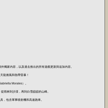
aded》包含額外獨家內容，以及過去推出的所有遊戲更新與追加內容。
參天龍捲風和熱帶雷暴！
lla Morales）。
場，從雨林到沙漠，再到白雪皚皚的山峰。
載具，包含軍事噴射機和高速跑車。