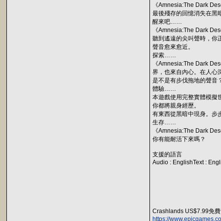
《Amnesia:The Dark De
最後殘存的回憶消失在黑
醒來吧……
《Amnesia:The 
聽到遙遠的尖叫聲時，你
聲音愈來愈近。
探索……
《Amnesia:The 
界，也來自內心。在人心
是不是有步伐拖地的聲音
體驗……
本遊戲使用完整實體模擬
你都將親身經歷。
有東西從黑暗中現身。步
生存……
《Amnesia:The D
你有能耐活下來嗎？
支援的語言
Audio : EnglishText : En
Crashlands US$7.99免費
https://www.epicgames.c