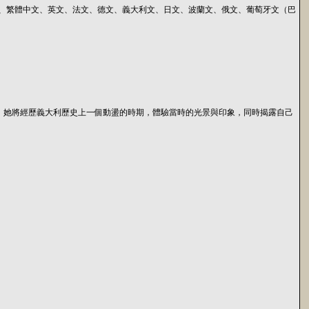
中文、繁體中文、英文、法文、德文、義大利文、日文、波蘭文、俄文、葡萄牙文（巴
的女性。她將經歷義大利歷史上一個動盪的時期，體驗當時的光景與印象，同時揭露自己