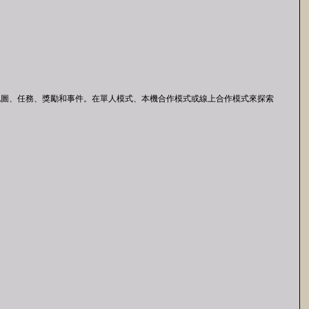
二的隨機地圖、任務、獎勵和事件。在單人模式、本機合作模式或線上合作模式來探索