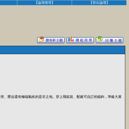
】
【論壇搜尋】
【登出論壇】
充斥著衝突、壓迫還有極端氣候的是非之地。穿上飛鼠裝、配備可自訂的錨鉤，準備大展