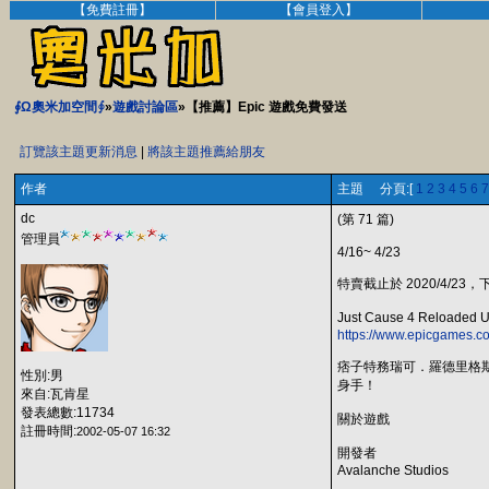
【免費註冊】
【會員登入】
∮Ω奧米加空間∮
»
遊戲討論區
»【推薦】Epic 遊戲免費發送
訂覽該主題更新消息
|
將該主題推薦給朋友
作者
主題 分頁:[
1
2
3
4
5
6
7
dc
(第 71 篇)
管理員
4/16~ 4/23
特賣截止於 2020/4/23，下
Just Cause 4 Reloaded
https://www.epicgames.co
痞子特務瑞可．羅德里格斯
性別:男
身手！
來自:瓦肯星
發表總數:11734
關於遊戲
註冊時間:
2002-05-07 16:32
開發者
Avalanche Studios