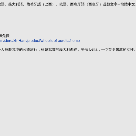
、德語、義大利語、葡萄牙語（巴西）、俄語、西班牙語（西班牙）遊戲文字 - 簡體
.99免費
m/store/zh-Hant/product/wheels-of-aurelia/home
踏上令人身歷其境的公路旅行，橫越寫實的義大利西岸。扮演 Lella，一位英勇果敢