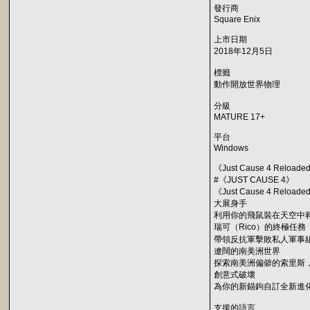
發行商
Square Enix
上市日期
2018年12月5日
標籤
動作開放世界物理
分級
MATURE 17+
平台
Windows
《Just Cause 4 Reloade
#《JUST CAUSE 4》
《Just Cause 4 
大展身手
利用你的飛鼠裝在天空中
瑞可（Rico）的終極任務
帶領反抗軍擊敗私人軍事組織黑
遼闊的南美洲世界
探索南美洲偏僻的索里斯，
創意式破壞
為你的新錨鉤自訂全新進
支援的語言