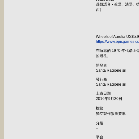
遊戲語音 - 英語、法語
西）
Wheels of Aurelia US$5
https://www.epicgames.co
在喧囂的 1970 年代
的過往。
開發者
Santa Ragione srl
發行商
Santa Ragione srl
上市日期
2016年9月20日
標籤
獨立製作敘事賽車
分級
–
平台