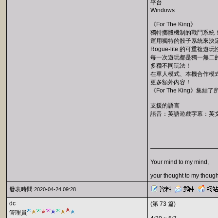
平台
Windows
《For The King》
獨特擲骰機制的戰鬥系統
運用獨特的骰子系統來決
Rogue-lite 的可重複遊
每一次遊玩都是獨一無二的
多種不同玩法！
在單人模式、本機合作模
更多額外內容！
《For The King》集結了
支援的語言
語音：英語遊戲字幕：英
Your mind to my mind,
your thought to my though
發表時間:
2020-04-24 09:28
dc
(第 73 篇)
管理員