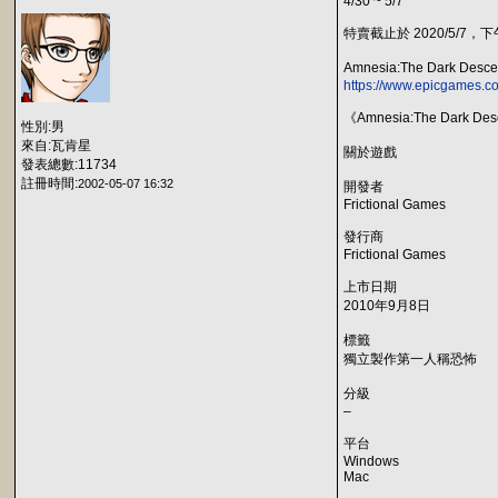
4/30 ~ 5/7
特賣截止於 2020/5/7，下午
Amnesia:The Dark Desc
https://www.epicgames.c
《Amnesia:The 
性別:男
來自:瓦肯星
關於遊戲
發表總數:11734
註冊時間:
2002-05-07 16:32
開發者
Frictional Games
發行商
Frictional Games
上市日期
2010年9月8日
標籤
獨立製作第一人稱恐怖
分級
–
平台
Windows
Mac