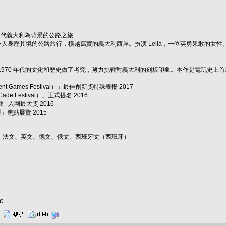
 年代義大利為背景的公路之旅
踏上令人身歷其境的公路旅行，橫越寫實的義大利西岸。扮演 Lella，一位英勇果敢
relia》對 1970 年代的文化和歷史做了考究，努力挑戰對義大利的刻板印象。本作是電玩
nt Games Festival）」最佳創新獎特殊表揚 2017
de Festival）」正式提名 2016
 - 入圍最大獎 2016
遊戲展」焦點展覽 2015
：法文、英文、德文、俄文、西班牙文（西班牙）
t