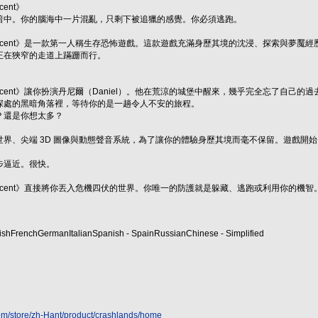
scent》
暗中。你的腦海中一片混亂，只剩下被追獵的感覺。你必須逃跑。
Dark Descent》是一款第一人稱生存恐怖遊戲。這款遊戲充滿身歷其境的沈浸、探索與
正在狹窄的走道上蹣跚而行。
Dark Descent》讓你扮演丹尼爾（Daniel）。他在荒涼的城堡中醒來，幾乎完全
深處的黑暗角落裡，等待你的是一趟令人不安的旅程。
？還是你想太多？
世界、尖端 3D 圖像與動態聲音系統，為了讓你的體驗身歷其境而毫不保留。遊戲開
步逼近。很快。
ark Descent》直接將你丟入危機四伏的世界。你唯一的防護就是躲藏、逃跑或利用你的機智
glishFrenchGermanItalianSpanish - SpainRussianChinese - Simplified
om/store/zh-Hant/product/crashlands/home