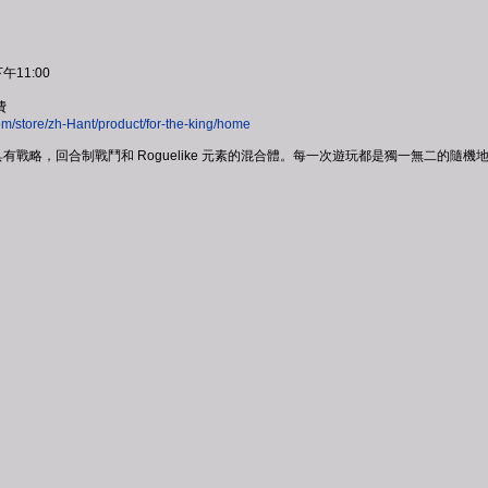
午11:00
費
m/store/zh-Hant/product/for-the-king/home
》是一個具有戰略，回合制戰鬥和 Roguelike 元素的混合體。每一次遊玩都是獨一無