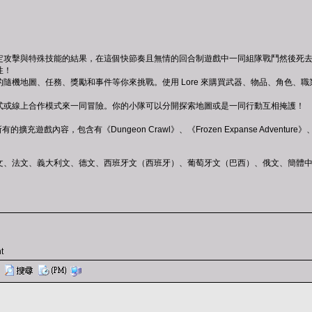
！
定攻擊與特殊技能的結果，在這個快節奏且無情的回合制遊戲中一同組隊戰鬥然後死
玩性！
隨機地圖、任務、獎勵和事件等你來挑戰。使用 Lore 來購買武器、物品、角色、
式或線上合作模式來一同冒險。你的小隊可以分開探索地圖或是一同行動互相掩護！
所有的擴充遊戲內容，包含有《Dungeon Crawl》、《Frozen Expanse Adventure》、《
文、法文、義大利文、德文、西班牙文（西班牙）、葡萄牙文（巴西）、俄文、簡體
t