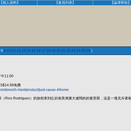
【個人資料】
【會員列表】
【論壇幫助
8
9
10
11
12
13
14
15
16
17
18
19
20
21
22
23
24
25
26
]
午11:00
 US$14.99免費
m/store/zh-Hant/product/just-cause-4/home
（Rico Rodriguez）的旅程來到位於南美洲廣大遼闊的的索里斯，這是一塊