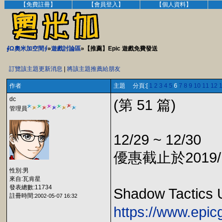
【免費註冊】
【會員登入】
【個人資料】
∮Ω奧米加空間∮
»
遊戲討論區
»【推薦】Epic 遊戲免費發送
訂覽該主題更新消息
|
將該主題推薦給朋友
作者
主題 分頁:[
1
2
3
4
5
6
7
8
9
10
11
12
dc
(第 51 篇)
管理員
12/29 ~ 12/30
優惠截止於2019/1
性別:男
來自:瓦肯星
發表總數:11734
Shadow Tactic
註冊時間:
2002-05-07 16:32
https://www.epi