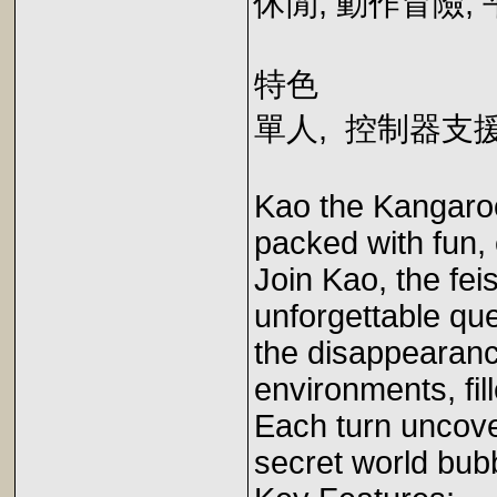
休閒, 動作冒險,
特色
單人, 控制器支
Kao the Kangaroo
packed with fun,
Join Kao, the fei
unforgettable qu
the disappearance
environments, fil
Each turn uncove
secret world bubb