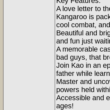
Key Features:
A love letter to 
Kangaroo is packe
cool combat, an
Beautiful and bri
and fun just wait
A memorable cast
bad guys, that bre
Join Kao in an ep
father while lear
Master and uncov
powers held withi
Accessible and en
ages!