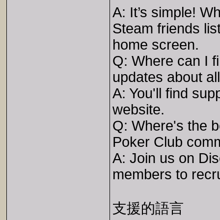
A: It’s simple! W
Steam friends lis
home screen.
Q: Where can I f
updates about al
A: You'll find sup
website.
Q: Where's the be
Poker Club com
A: Join us on Dis
members to recru
支援的語言