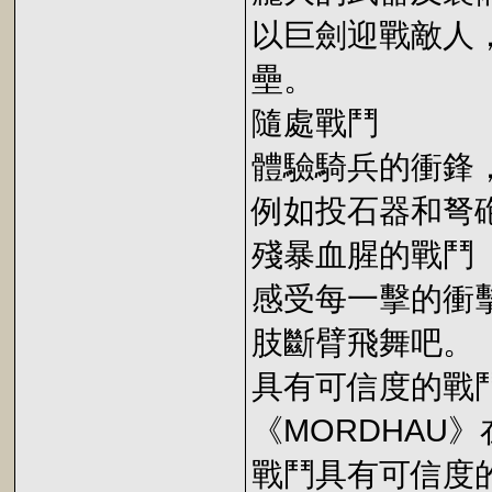
以巨劍迎戰敵人
壘。
隨處戰鬥
體驗騎兵的衝鋒
例如投石器和弩
殘暴血腥的戰鬥
感受每一擊的衝
肢斷臂飛舞吧。
具有可信度的戰
《MORDHAU
戰鬥具有可信度