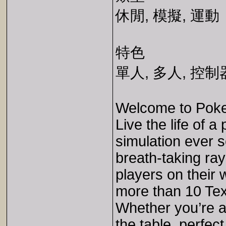
休閒, 模擬, 運動
特色
單人, 多人, 控
Welcome to Poke
Live the life of 
simulation ever 
breath-taking ray
players on their 
more than 10 Te
Whether you’re a
the table, perfec