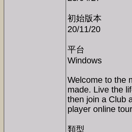
初始版本
20/11/20
平台
Windows
Welcome to the m
made. Live the li
then join a Club
player online to
類型