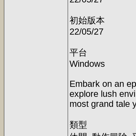
初始版本
22/05/27
平台
Windows
Embark on an epi
explore lush env
most grand tale y
類型