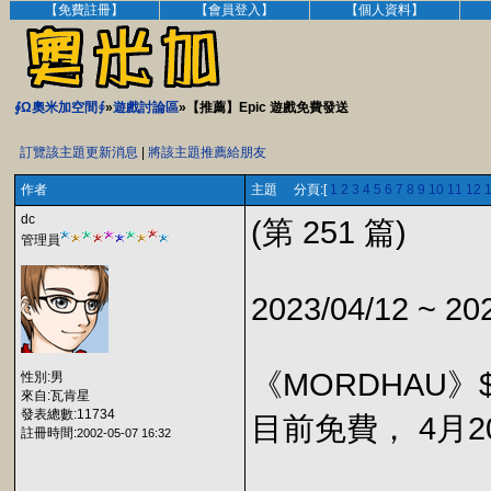
【免費註冊】
【會員登入】
【個人資料】
∮Ω奧米加空間∮
»
遊戲討論區
»【推薦】Epic 遊戲免費發送
訂覽該主題更新消息
|
將該主題推薦給朋友
作者
主題 分頁:[
1
2
3
4
5
6
7
8
9
10
11
12
dc
(第 251 篇)
管理員
2023/04/12 ~ 20
《MORDHAU》$
性別:男
來自:瓦肯星
發表總數:11734
目前免費， 4月20
註冊時間:
2002-05-07 16:32