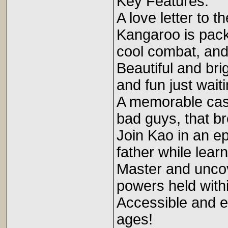
Key Features:
A love letter to 
Kangaroo is packe
cool combat, an
Beautiful and bri
and fun just wait
A memorable cast
bad guys, that bre
Join Kao in an ep
father while lear
Master and uncov
powers held withi
Accessible and en
ages!