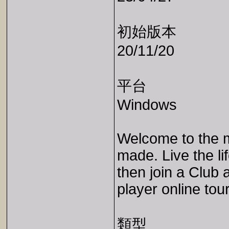
初始版本
20/11/20
平台
Windows
Welcome to the m
made. Live the li
then join a Club
player online to
類型