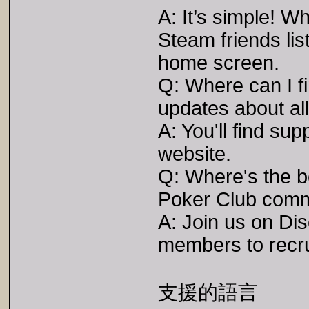
A: It’s simple! W
Steam friends lis
home screen.
Q: Where can I f
updates about al
A: You'll find sup
website.
Q: Where's the be
Poker Club com
A: Join us on Dis
members to recru
支援的語言