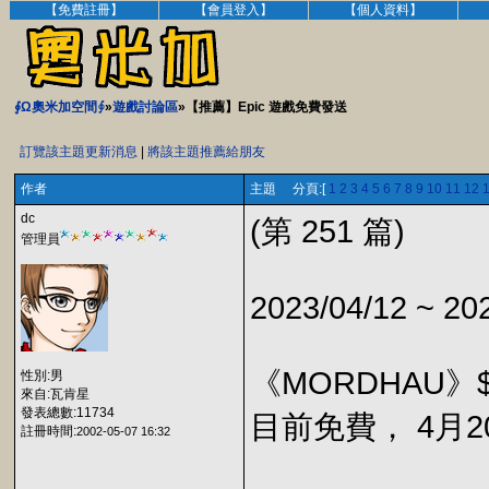
【免費註冊】
【會員登入】
【個人資料】
∮Ω奧米加空間∮
»
遊戲討論區
»【推薦】Epic 遊戲免費發送
訂覽該主題更新消息
|
將該主題推薦給朋友
作者
主題 分頁:[
1
2
3
4
5
6
7
8
9
10
11
12
dc
(第 251 篇)
管理員
2023/04/12 ~ 20
《MORDHAU》$
性別:男
來自:瓦肯星
發表總數:11734
目前免費， 4月20
註冊時間:
2002-05-07 16:32