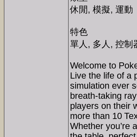
休閒, 模擬, 運動
特色
單人, 多人, 控
Welcome to Poke
Live the life of 
simulation ever 
breath-taking ray
players on their 
more than 10 Te
Whether you’re a
the table, perfec