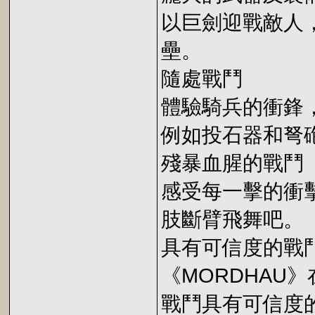
以巨劍迎戰敵人
壘。
隨處戰鬥
體驗騎兵的衝鋒
例如投石器和弩
殘暴血腥的戰鬥
感受每一擊的衝
肢斷臂飛舞吧。
具有可信度的戰
《MORDHAU
戰鬥具有可信度