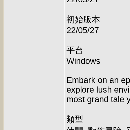
初始版本
22/05/27
平台
Windows
Embark on an epi
explore lush env
most grand tale y
類型