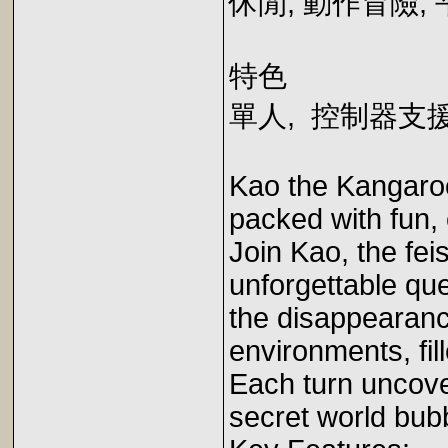
休閒, 動作冒險,
特色
單人, 控制器支
Kao the Kangaroo
packed with fun,
Join Kao, the fei
unforgettable qu
the disappearance
environments, fil
Each turn uncove
secret world bubb