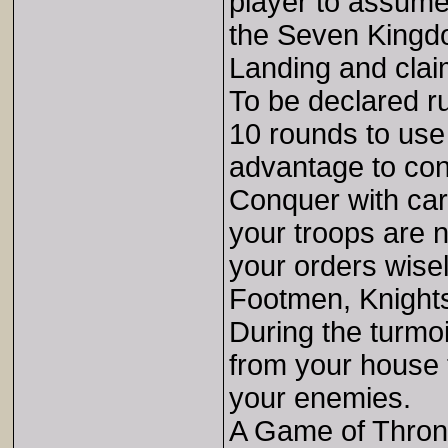
player to assume
the Seven Kingdo
Landing and clai
To be declared r
10 rounds to use
advantage to con
Conquer with car
your troops are 
your orders wisel
Footmen, Knights
During the turmoi
from your house 
your enemies.
A Game of Throne