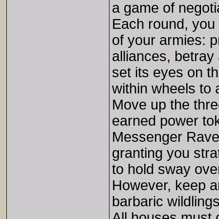
a game of negoti
Each round, you 
of your armies: p
alliances, betray
set its eyes on 
within wheels to 
Move up the three
earned power tok
Messenger Raven 
granting you str
to hold sway over
However, keep an
barbaric wildling
All houses must 