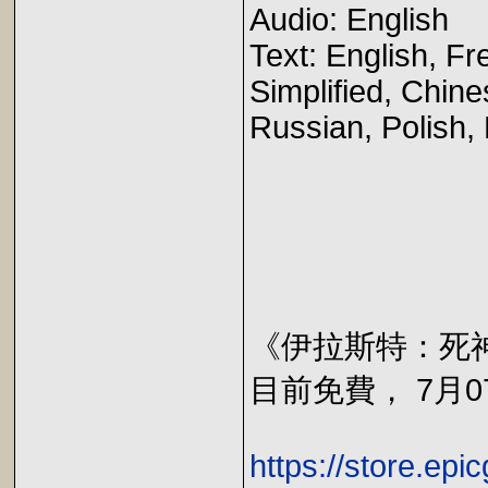
Audio: English
Text: English, Fr
Simplified, Chine
Russian, Polish, 
《伊拉斯特：死神
目前免費， 7月07
https://store.ep