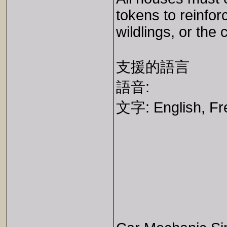
tokens to reinfor
wildlings, or th
支援的語言
語音:
文字: English, Fre