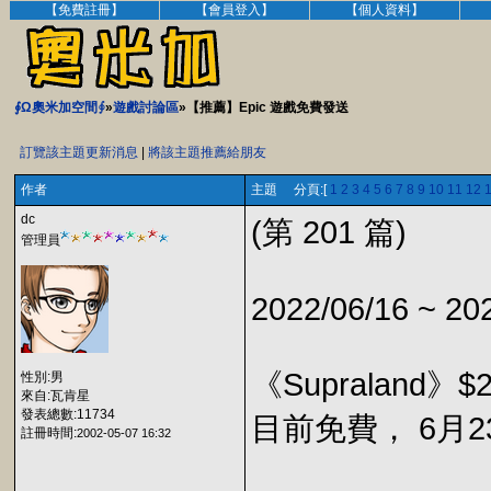
【免費註冊】
【會員登入】
【個人資料】
∮Ω奧米加空間∮
»
遊戲討論區
»【推薦】Epic 遊戲免費發送
訂覽該主題更新消息
|
將該主題推薦給朋友
作者
主題 分頁:[
1
2
3
4
5
6
7
8
9
10
11
12
dc
(第 201 篇)
管理員
2022/06/16 ~ 20
《Supraland》$
性別:男
來自:瓦肯星
發表總數:11734
目前免費， 6月23
註冊時間:
2002-05-07 16:32