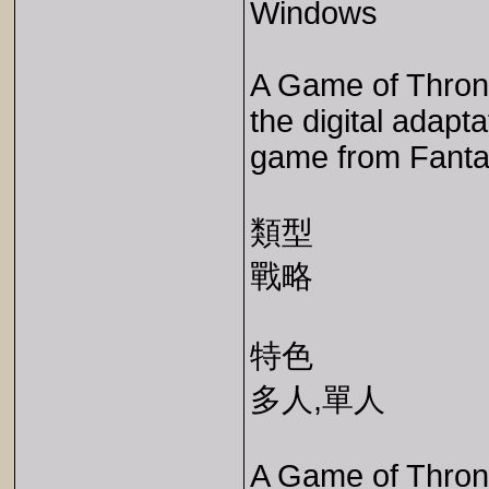
Windows
A Game of Throne
the digital adapta
game from Fanta
類型
戰略
特色
多人,單人
A Game of Throne