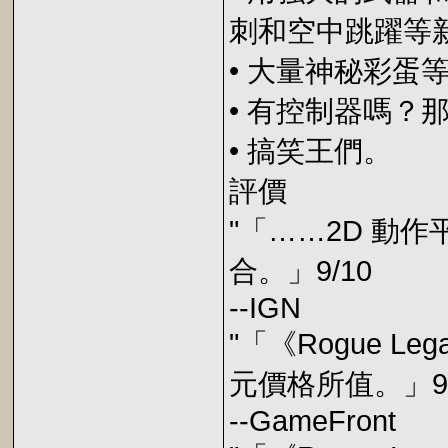
刺和空中跳躍等
• 大量神秘彩蛋
• 有控制器嗎？
• 搞笑王們。
評價
"「……2D 動作平
合。」9/10
--IGN
"「《Rogue L
元價格所值。」90
--GameFront