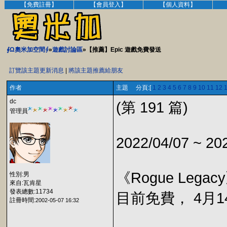
【免費註冊】
【會員登入】
【個人資料】
∮Ω奧米加空間∮
»
遊戲討論區
»【推薦】Epic 遊戲免費發送
訂覽該主題更新消息
|
將該主題推薦給朋友
作者
主題 分頁:[
1
2
3
4
5
6
7
8
9
10
11
12
dc
(第 191 篇)
管理員
2022/04/07 ~ 20
《Rogue Legac
性別:男
來自:瓦肯星
發表總數:11734
目前免費， 4月14
註冊時間:
2002-05-07 16:32