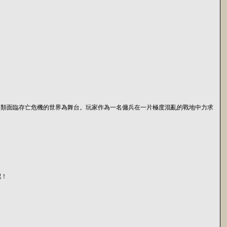
人類面臨存亡危機的世界為舞台。玩家作為一名傭兵在一片極度混亂的戰地中力求
吧！