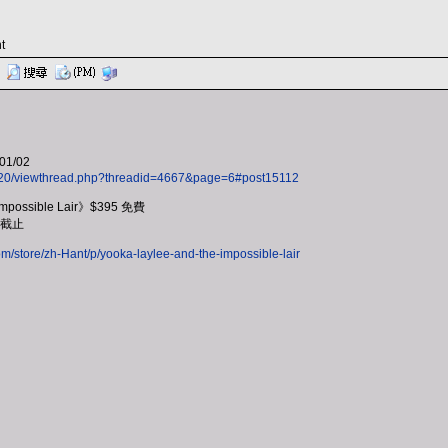
t
01/02
b120/viewthread.php?threadid=4667&page=6#post15112
Impossible Lair》$395 免費
0截止
m/store/zh-Hant/p/yooka-laylee-and-the-impossible-lair