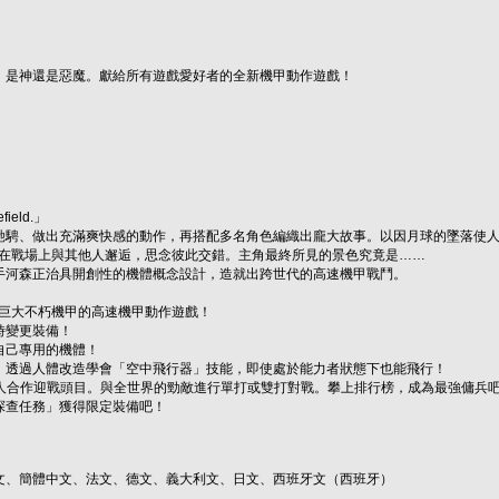
，是神還是惡魔。獻給所有遊戲愛好者的全新機甲動作遊戲！
efield.」
馳騁、做出充滿爽快感的動作，再搭配多名角色編織出龐大故事。以因月球的墜落使
鬥，在戰場上與其他人邂逅，思念彼此交錯。主角最終所見的景色究竟是……
手河森正治具開創性的機體概念設計，造就出跨世代的高速機甲戰鬥。
 及巨大不朽機甲的高速機甲動作遊戲！
時變更裝備！
自己專用的機體！
！透過人體改造學會「空中飛行器」技能，即使處於能力者狀態下也能飛行！
 人合作迎戰頭目。與全世界的勁敵進行單打或雙打對戰。攀上排行榜，成為最強傭兵
探查任務」獲得限定裝備吧！
文、簡體中文、法文、德文、義大利文、日文、西班牙文（西班牙）