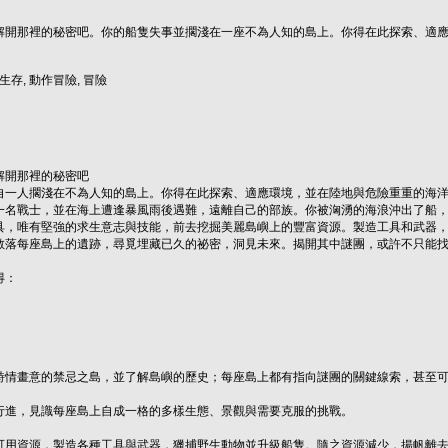
解開那裡的秘密吧。你的船隻失事並擱淺在一座不為人知的島上。你得在此探索、適
 生存, 動作冒險, 冒險
解開那裡的秘密吧
自一人擱淺在不為人知的島上。你得在此探索、適應環境，並在陸地與危險重重的海
一名戰士，並在海上遭逢暴風雨後遇難，遠離自己的部族。你被洶湧的海浪沖出了船
具，唯有堅強的求生意志與技能，前去挖掘美麗島嶼上的豐富資源。製造工具和武器
散落每座島上的遺跡，尋覓埋藏已久的祕密，洞見未來。揭開其中謎團，或許不只能
得：
詩情畫意的禁忌之島，並了解島嶼的歷史；每座島上都有指向謎團的關鍵線索，甚至
行進，見識每座島上自成一格的多樣生態、景觀與需要克服的挑戰。
可用資源，製造各種工具與武器，獵捕野生動物並升級船隻。隨之資源減少，揚帆離