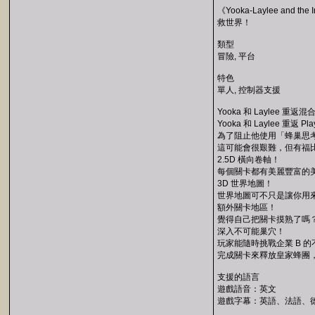
《Yooka-Laylee an
救世界！
類型
冒險, 平台
特色
單人, 控制器支援
Yooka 和 Laylee 重返
Yooka 和 Laylee 
為了阻止他使用「蜂巢思考
這可能會很艱難，但有福比女王
2.5D 橫向卷軸！
每個關卡都有美麗豐富的美術
3D 世界地圖！
世界地圖可不只是讓你用
額外關卡地區！
覺得自己把關卡摸熟了嗎
深入不可能巢穴！
玩家能隨時挑戰企業 B 
完成關卡來釋放皇家蜂團，
支援的語言
遊戲語音：英文
遊戲字幕：英語、法語、