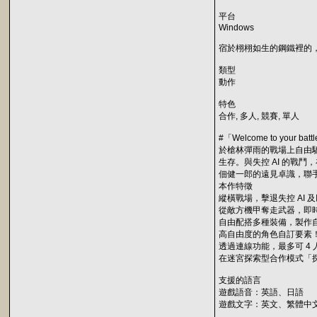
平台
Windows
宿於栩栩如生的鋼鐵裡的
類型
動作
特色
合作, 多人, 競賽, 單人
#「Welcome to your battl
於槍林彈雨的戰場上自由
生存。與失控 AI 的戰
佃健一郎的遠見卓識，聯
本作特徵
縱橫戰場，擊退失控 AI
從敵方機甲奪走武器，即
自由配搭多種裝備，製作
高自由度的角色自訂要素
透過連線功能，最多可 4
在迷宮探索型合作模式「
支援的語言
遊戲語音：英語、日語
遊戲文字：英文、繁體中