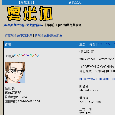
【免費註冊】
【會員登入】
∮Ω奧米加空間∮
»
遊戲討論區
»【推薦】Epic 遊戲免費發送
訂覽該主題更新消息
|
將該主題推薦給朋友
作者
主題 分頁:[
1
2
3
4
5
6
7
dc
(第 181 篇)
管理員
2022/01/28 ~ 2022/02/04
《DAEMON X MACHIN
目前免費， 2月04日00:0
https://www.epicgames.c
開發者
性別:男
Marvelous Inc.
來自:瓦肯星
發表總數:11734
發行商
註冊時間:
2002-05-07 16:32
XSEED Games
上市日期
22/01/28