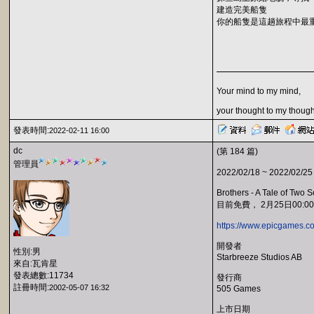
建造完美船隻
你的船隻是這趟旅程中最
Your mind to my mind,
your thought to my though
發表時間:
2022-02-11 16:00
dc
(第 184 篇)
管理員
2022/02/18 ~ 2022/02/25
Brothers - A Tale of Tw
目前免費， 2月25日00:0
https://www.epicgames.co
開發者
性別:男
Starbreeze Studios AB
來自:瓦肯星
發表總數:11734
發行商
註冊時間:
2002-05-07 16:32
505 Games
上市日期