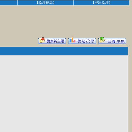
】
【論壇搜尋】
【登出論壇】