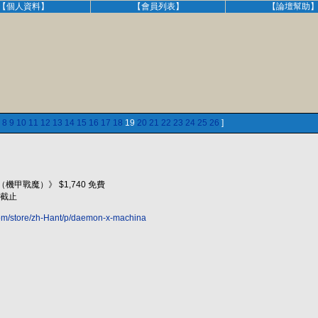
【個人資料】
【會員列表】
【論壇幫助
8
9
10
11
12
13
14
15
16
17
18
19
20
21
22
23
24
25
26
]
A（機甲戰魔）》 $1,740 免費
0截止
om/store/zh-Hant/p/daemon-x-machina