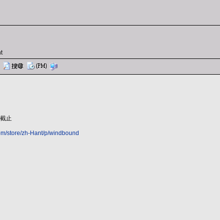
t
0截止
om/store/zh-Hant/p/windbound