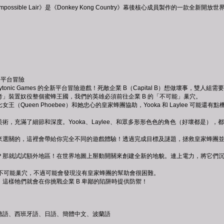
d the Impossible Lair》是《Donkey Kong Country》幕後核心成員製作
混合平台冒險
重返 Playtonic Games 的全新平台冒險遊戲！死敵企業 B（Capital B）想做壞事，
」裝置奴役整個蜜蜂王國，我們的英雄必須前往企業 B 的「不可能」巢穴。
（Queen Phoebee）和她忠心的皇家蜂團協助，Yooka 和 Laylee 可能還有點
，充滿了細節和深度。Yooka、Laylee、和眾多形形色色的角色（好壞都是），都在
來選關的，這裡會帶給你完全不同的遊戲體驗！透過完成目標及謎題，拯救皇家蜂團並找
？那就試試額外地區！在世界地圖上掰動開關來創建全新的地貌。連上電力，將它們
的不可能巢穴，不過可能會發現沒有皇家蜂團的幫助會很困難。
這樣牠們就會在你挑戰企業 B 卑鄙的陷阱時提供防禦！
德語、西班牙語、日語、簡體中文、波蘭語