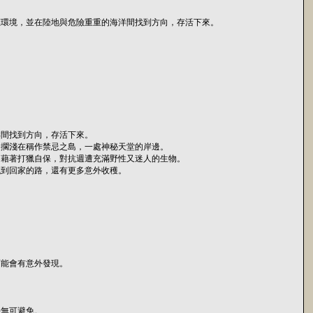
應環境，並在陸地與危險重重的海洋間找到方向，存活下來。
洋間找到方向，存活下來。
，擱淺在稱作禁忌之島，一處神秘天堂的岸邊。
，藉著打獵自保，對抗週遭充滿野性又迷人的生物。
找到回家的路，還有更多意外收穫。
可能會有意外發現。
去無可避免。