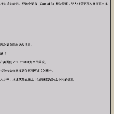
的一款全新開放世界橫向捲軸遊戲。死敵企業 B（Capital B）想做壞事，雙人組需要再次挺身而出拯
雙人組需要再次挺身而出拯救世界。
機會！
美麗的 2.5D 中栩栩如生的重現。
到收集物來探索並解開更多 2D 關卡。
沉入水中、冰凍或是直接上下顛倒來體驗完全不同的挑戰！