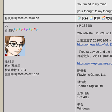
Your mind to my mind,
your thought to my though
發表時間:
2022-01-28 09:57
dc
(第 182 篇)
管理員
2022/02/04 ~ 2022/02/11
之前送過了 2020/01/01 ~ 
https://omega.idv.tw/kd
《Yooka-Laylee and the 
目前免費， 2月11日00:0
性別:男
https://www.epicgames.co
來自:瓦肯星
發表總數:11734
開發者
註冊時間:
2002-05-07 16:32
Playtonic Games Ltd.
發行商
Team17 Digital Ltd
上市日期
17/04/12
平台
Windows