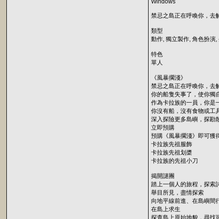
Windows
禁忌之島正在呼喚你，去
類型
動作, 獨立製作, 角色扮演,
特色
單人
《風暴擱淺》
禁忌之島正在呼喚你，去
你的船隻失事了，使你獨
作為卡拉族的一員，你是
你沒有船，沒有食物或工
深入探險更多島嶼，探勘
立即預購
預購《風暴擱淺》即可獲
卡拉族先祖服飾
卡拉族先祖划槳
卡拉族的先祖小刀
揭開謎團
踏上一個人的旅程，探索
舉目所見，盡情探索
向地平線前進、在島嶼間
在島上求生
探查島上原始地貌，尋找