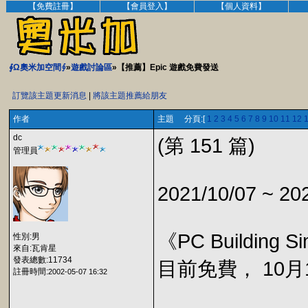
【免費註冊】
【會員登入】
【個人資料】
∮Ω奧米加空間∮
»
遊戲討論區
»【推薦】Epic 遊戲免費發送
訂覽該主題更新消息
|
將該主題推薦給朋友
作者
主題 分頁:[
1
2
3
4
5
6
7
8
9
10
11
12
dc
(第 151 篇)
管理員
2021/10/07 ~ 20
《PC Building S
性別:男
來自:瓦肯星
發表總數:11734
目前免費， 10月1
註冊時間:
2002-05-07 16:32