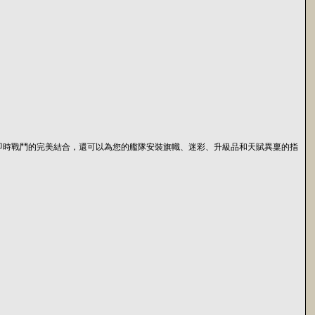
和即時戰鬥的完美結合，還可以為您的艦隊安裝旗幟、迷彩、升級品和天賦異稟的指