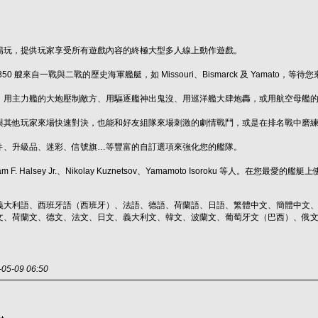
暢玩，提供玩家享受所有遊戲內容的終極大型多人線上動作遊戲。
0 艘來自一戰與二戰的歷史海軍艦艇，如 Missouri、Bismarck 及 Yamato，等
！用主力艦的大炮壓制敵方、用驅逐艦神出鬼沒、用巡洋艦大肆炮轟，或用航空母艦
與其他玩家來場快速對決，也能和好友組隊來場刺激的劇情戰鬥，或是在排名戰中磨
件、升級品、迷彩、信號旗…等豐富的自訂選項來強化您的艦隊。
m F. Halsey Jr.、Nikolay Kuznetsov、Yamamoto Isoroku 等
義大利語、西班牙語（西班牙）、法語、德語、荷蘭語、日語、繁體中文、簡體中文、
文、荷蘭文、德文、法文、日文、義大利文、韓文、波蘭文、葡萄牙文（巴西）、俄
-09 06:50