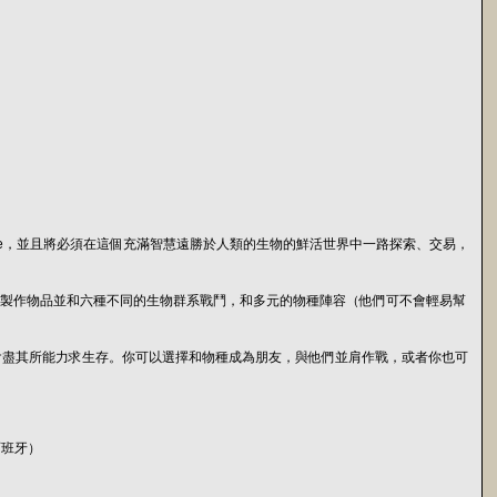
 Hue，並且將必須在這個充滿智慧遠勝於人類的生物的鮮活世界中一路探索、交易，
交談、製作物品並和六種不同的生物群系戰鬥，和多元的物種陣容（他們可不會輕易幫
會盡其所能力求生存。你可以選擇和物種成為朋友，與他們並肩作戰，或者你也可
西班牙）