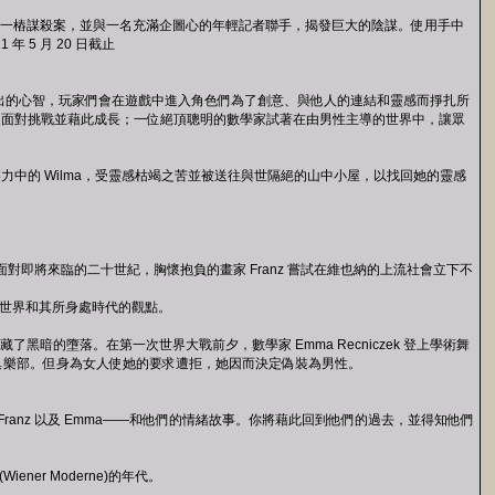
警察目擊了一樁謀殺案，並與一名充滿企圖心的年輕記者聯手，揭發巨大的陰謀。使用手中
5 月 20 日截止
秀異特出的心智，玩家們會在遊戲中進入角色們為了創意、與他人的連結和靈感而掙扎所
家面對挑戰並藉此成長；一位絕頂聰明的數學家試著在由男性主導的世界中，讓眾
教授而陷入巨大的壓力中的 Wilma，受靈感枯竭之苦並被送往與世隔絕的山中小屋，以找回她的靈感
rt 開展這段故事。面對即將來臨的二十世紀，胸懷抱負的畫家 Franz 嘗試在維也納的上流社會立下不
對世界和其所身處時代的觀點。
代，但也暗藏了黑暗的墮落。在第一次世界大戰前夕，數學家 Emma Recniczek 登上學術舞
俱樂部。但身為女人使她的要求遭拒，她因而決定偽裝為男性。
Wilma、Franz 以及 Emma——和他們的情緒故事。你將藉此回到他們的過去，並得知他們
er Moderne)的年代。