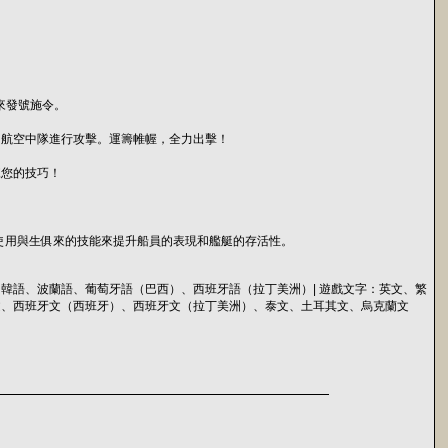
待您來發號施令。
的航空中隊進行攻擊。運籌帷幄，全力出擊！
練您的技巧！
人。在您最愛的艦艇上使用與生俱來的技能來提升船員的表現和艦艇的存活性。
韓語、波蘭語、葡萄牙語（巴西）、西班牙語（拉丁美洲）| 遊戲文字：英文、繁
文、西班牙文（西班牙）、西班牙文（拉丁美洲）、泰文、土耳其文、烏克蘭文