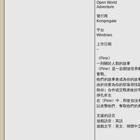
Open World
Adventure
發行商
Kongregate
平台
Windows
上市日期
–
《Pine》
一則關於人類的故事
《Pine》是一款開放世
奮戰。
他們的故事會成為你的故
由於你要為你的部落尋找新
助你）合作或交戰來做好
掙扎求生
在《Pine》中，即使
以攻擊他們、奪取他們的
支援的語言
遊戲語音：英語
遊戲文字：英文、簡體中