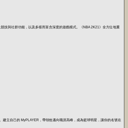
上競技與社群功能，以及多樣而富含深度的遊戲模式。《NBA 2K21》全方位地重
n, NBA)。建立自己的 MyPLAYER，帶領他邁向職涯高峰，成為籃球明星，讓你的名號在