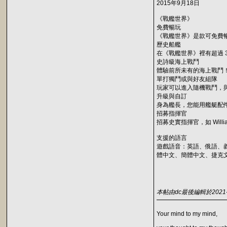
2015年9月18日
《戰艦世界》
免費暢玩
《戰艦世界》是款可免費
歷史船艦
在《戰艦世界》裡有超過 35
史詩級海上戰鬥
體驗前所未有的海上戰鬥
單打獨鬥或與好友組隊
玩家可以進入隨機戰鬥，
升級與自訂
身為艦長，您能用艦艇配
招募指揮官
招募史實指揮官，如 Willia
支援的語言
遊戲語音：英語、俄語、
體中文、簡體中文、捷克
本帖由dc最後編輯於2021-05
Your mind to my mind,