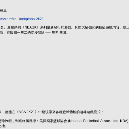
0截止
om/store/zh-Hant/p/nba-2k21
界最知名、最暢銷的《NBA 2K》系列最新發行的遊戲。具備大幅強化的頂級遊戲內容、線
精髓，提供獨一無二的沈浸體驗 ── 無界‧無限。
，都能在《NBA 2K21》中發現帶來各種籃球體驗的超棒遊戲模式：
程，到達終極目標：美國國家籃球協會 (National Basketball Associatio
之地。