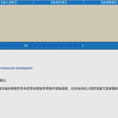
【個人資料】
【會員列表】
【論壇幫助
8
9
10
11
12
13
14
15
16
17
18
19
20
21
22
23
24
25
26
]
m/store/zh-Hant/p/pine
0截止
鏈頂端的模擬世界為背景的開放世界動作冒險遊戲。在你為你的人類部落建立新家園