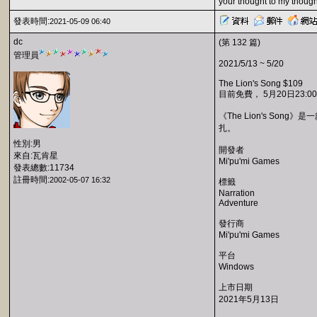
your thought to my though
發表時間:
2021-05-09 06:40
dc
(第 132 篇)
管理員
2021/5/13 ~ 5/20
The Lion's Song $109
目前免費， 5月20日23:0
《The Lion's 
扎。
性別:男
開發者
來自:瓦肯星
Mi'pu'mi Games
發表總數:11734
註冊時間:
2002-05-07 16:32
標籤
Narration
Adventure
發行商
Mi'pu'mi Games
平台
Windows
上市日期
2021年5月13日