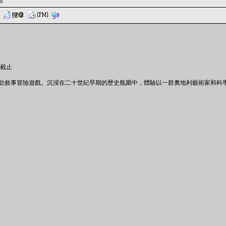
t
0截止
Song》是一款敘事冒險遊戲。沉浸在二十世紀早期的歷史氛圍中，體驗以一群奧地利藝術