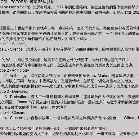
 COLLECTORS》可享 55% 折扣！
The Lion's Song》的所有玩家。1977 年的巴塞隆納。某位坐輪椅的退休
機，從你的陽台上在這場探索靈魂的偵探謎團中揭開小鎮的秘密。促銷活動於 2021 年 
Song》故事場景是二十世紀早期的奧地利，每一章節都有一位不同的角色。每位角色都有
洋溢的作曲家在為她帶來突破的音樂會之前，飽受靈感枯竭之苦；一位積極向上的畫
做的選擇將決定主角們能否在他們所努力的道路上成功。
ode 1 - Silence」
g: Episode 1 - Silence」講述天份獨具的年輕音樂學子 Wilma 的故事。因
的 Wilma 尋求孤立僻靜，她能否在意料之外的情況下，最終找回心靈的平靜？
，將直接影響所有章節的故事走向，並決定主角們能否在他們所努力的道路上成功。
ode 2 - Anthology」
: Episode 2 - Anthology」深度探索人類心理，由視覺藝術家 Franz Marke
力，得以在不同「層次」中覺察缺陷、恐懼及情緒，並將這一切化為畫布上的層次。
他十分私人的觀點向他的模範們——維也納社會中獨具特色的成員——展示，也呈現了他
ode 3 - Derivation」
g: Episode 3 - Derivation」深入二十世紀初期的科學世界，那是屬於偉大成就的年
心的問題。Emma 為了與志趣相投的人討論她的理論，嘗試進入知名數學家們的紳士
否在當代頂尖數學家的圈子中，佔有一席之地？
ode 4 - Closure」
g: Episode 4 - Closure」扣合整季故事。一趟神秘的列車之旅再訪所有出場角色——
為列車上四位陌生旅行者故事的一部分，一趟駛向未知命運的旅程。
整地瞭解個別故事如何交織入二十世紀早期的奧地利文化世界，一個被稱為世紀末維也納 (Wien