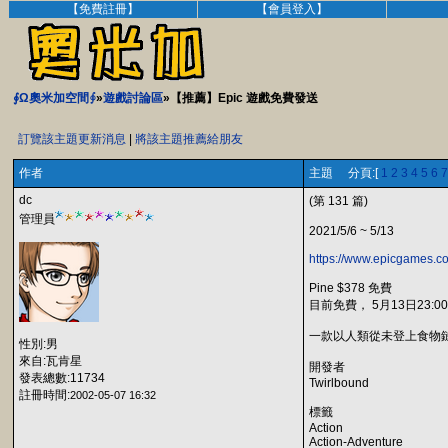
【免費註冊】
【會員登入】
∮Ω奧米加空間∮
»
遊戲討論區
»【推薦】Epic 遊戲免費發送
訂覽該主題更新消息
|
將該主題推薦給朋友
作者
主題 分頁:[
1
2
3
4
5
6
7
dc
(第 131 篇)
管理員
2021/5/6 ~ 5/13
https://www.epicgames.co
Pine $378 免費
目前免費， 5月13日23:0
一款以人類從未登上食物
性別:男
來自:瓦肯星
開發者
發表總數:11734
Twirlbound
註冊時間:
2002-05-07 16:32
標籤
Action
Action-Adventure