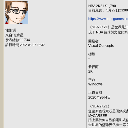
NBA 2K21 $1,790
目前免費， 5月27日23:0
https://www.epicgames.c
《NBA 2K21》是世
性別:男
現了 NBA 籃球與文化的
來自:瓦肯星
發表總數:11734
開發者
註冊時間:
2002-05-07 16:32
Visual Concepts
標籤
–
發行商
2K
平台
Windows
上市日期
2020年9月4日
《NBA 2K21》
無論新舊玩家或是回鍋玩家
MyCAREER
踏上屬於你自己的電影式籃球旅
全世界的籃球界佔有一席