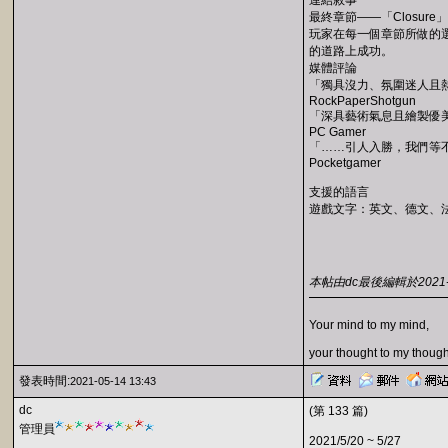
連結敘事
最終章節——「Closu
玩家在每一個章節所做的選
的道路上成功。
媒體評論
「獨具沒力、氛圍迷人且熱切真摯」
RockPaperShotgun
「深具藝術氣息且繪製優
PC Gamer
「……引人入勝，我們等
Pocketgamer
支援的語言
遊戲文字：英文、德文、
本帖由dc最後編輯於2021-05
Your mind to my mind,
your thought to my though
發表時間:
2021-05-14 13:43
dc
(第 133 篇)
管理員
2021/5/20 ~ 5/27