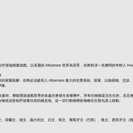
界動作冒險模擬遊戲。以美麗的 Albamare 世界為背景，你將扮演一名聰明的年輕人
事
的家園落腳，你將必須參與入 Albamare 龐大的生態系統。探索、以物易物、
準備。
你沒有參與，整個開放遊戲世界的各處仍會發生各種事件。所有生物都是活生生的，並且
食物或迫使他們放棄目前的棲息地。這一切行動都將使物種在生態光譜上移動。
文、荷蘭文、德文、義大利文、日文、韓文、葡萄牙文（巴西）、俄文、西班牙文（