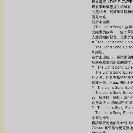
現在購買《THE FLOWER
現有限時優惠提供給擁有《
的照相機、雙筒望遠鏡和發報
請見此處
關於本遊戲
《The Lion's 
交織出的故事：一位才華
人聽見她的聲音。玩家所
#「The Lion's Song: Epis
「The Lion's Son
和繆斯。
在群山環繞下、暴雨圍困中
玩家在此章節所做的選擇
#「The Lion's Song: Epis
「The Lion's Song
朽之名。他具有獨特的能
如此一來，Franz 將
#「The Lion's Song: Epis
「The Lion's Son
台，解決以「變動」為中
化身為 Emil 的她能
#「The Lion's Song: Epis
「The Lion's Son
未來的命運。
再訪這些角色的生命將成
Closure將帶領你更完