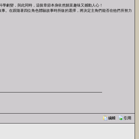
和科學劇變，與此同時，這個章節本身依然饒富趣味又撼動人心！
豐富的故事。在跟隨著四位角色體驗故事時所做的選擇，將決定主角們能否在他們所努力