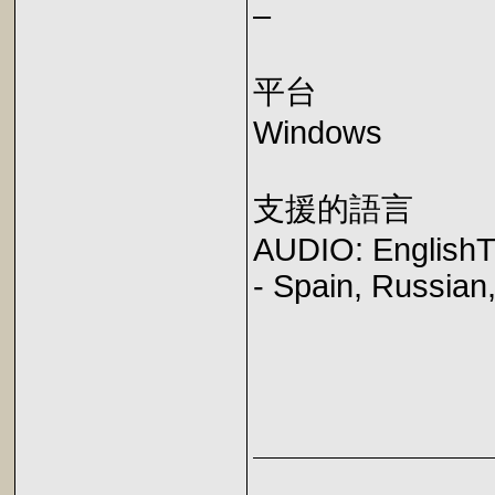
–
平台
Windows
支援的語言
AUDIO: EnglishT
- Spain, Russian