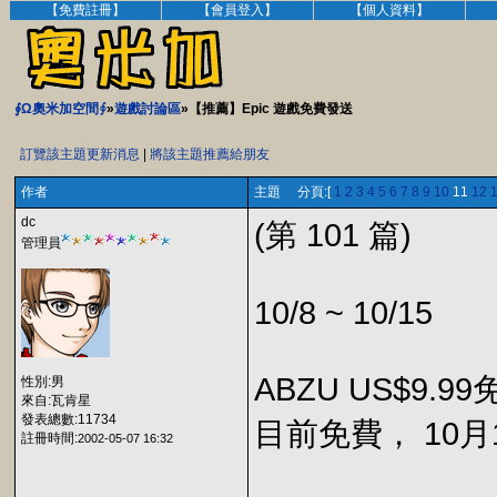
【免費註冊】
【會員登入】
【個人資料】
∮Ω奧米加空間∮
»
遊戲討論區
»【推薦】Epic 遊戲免費發送
訂覽該主題更新消息
|
將該主題推薦給朋友
作者
主題 分頁:[
1
2
3
4
5
6
7
8
9
10
11
12
dc
(第 101 篇)
管理員
10/8 ~ 10/15
ABZU US$9.99免
性別:男
來自:瓦肯星
發表總數:11734
目前免費， 10月
註冊時間:
2002-05-07 16:32