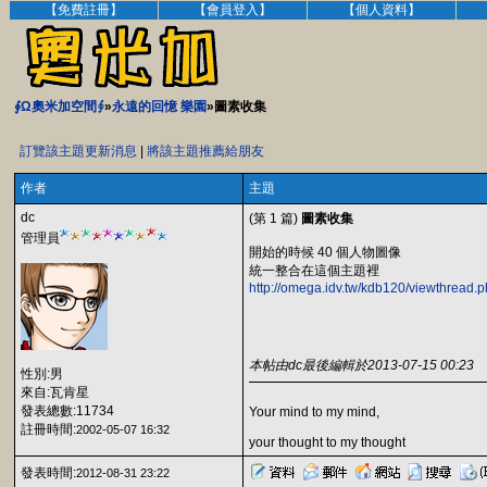
【免費註冊】
【會員登入】
【個人資料】
∮Ω奧米加空間∮
»
永遠的回憶 樂園
»圖素收集
訂覽該主題更新消息
|
將該主題推薦給朋友
作者
主題
dc
(第 1 篇)
圖素收集
管理員
開始的時候 40 個人物圖像
統一整合在這個主題裡
http://omega.idv.tw/kdb120/viewthread
本帖由dc最後編輯於2013-07-15 00:23
性別:男
來自:瓦肯星
發表總數:11734
Your mind to my mind,
註冊時間:
2002-05-07 16:32
your thought to my thought
發表時間:
2012-08-31 23:22