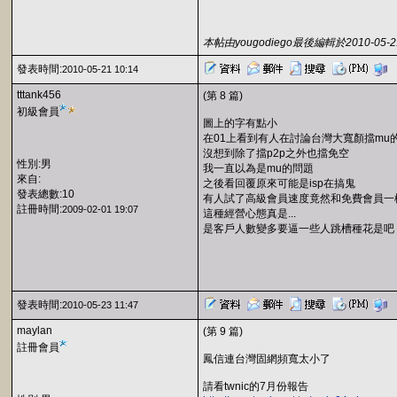
本帖由yougodiego最後編輯於2010-05-21
發表時間:
2010-05-21 10:14
tttank456
(第 8 篇)
初級會員
圖上的字有點小
在01上看到有人在討論台灣大寬顏擋mu
沒想到除了擋p2p之外也擋免空
性別:男
我一直以為是mu的問題
來自:
之後看回覆原來可能是isp在搞鬼
發表總數:10
有人試了高級會員速度竟然和免費會員一
註冊時間:
2009-02-01 19:07
這種經營心態真是...
是客戶人數變多要逼一些人跳槽種花是吧
發表時間:
2010-05-23 11:47
maylan
(第 9 篇)
註冊會員
鳳信連台灣固網頻寬太小了
請看twnic的7月份報告