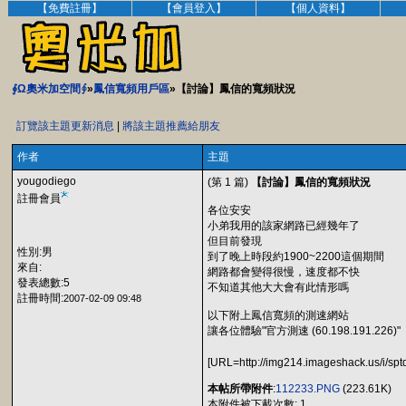
【免費註冊】
【會員登入】
【個人資料】
∮Ω奧米加空間∮
»
鳳信寬頻用戶區
»【討論】鳳信的寬頻狀況
訂覽該主題更新消息
|
將該主題推薦給朋友
作者
主題
yougodiego
(第 1 篇)
【討論】鳳信的寬頻狀況
註冊會員
各位安安
小弟我用的該家網路已經幾年了
但目前發現
性別:男
到了晚上時段約1900~2200這個期間
來自:
網路都會變得很慢，速度都不快
發表總數:5
不知道其他大大會有此情形嗎
註冊時間:
2007-02-09 09:48
以下附上鳳信寬頻的測速網站
讓各位體驗"官方測速 (60.198.191.226)"
[URL=http://img214.imageshack.us/i/sptd
本帖所帶附件
:
112233.PNG
(223.61K)
本附件被下載次數: 1