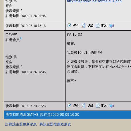
性別:男
http://map.twnic.net.tw/main04.php
來自:
發表總數:2
註冊時間:
2009-04-26 04:45
發表時間:
2010-07-18 13:13
maylan
(第 10 篇)
註冊會員
補充:
我是裝10m/1m的用戶!
性別:男
才裝機沒幾天，每天有空想到就給它測網
來自:
速度會亂飄，下載速度約在 4xxkb/秒 ~
發表總數:2
台固等。
註冊時間:
2009-04-26 04:45
無言~
發表時間:
2010-07-24 22:23
所有時間均為GMT+8, 現在是2026-08-09 16:30
訂覽該主題更新消息
|
將該主題推薦給朋友