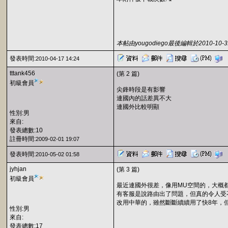
本帖由yougodiego最後編輯於2010-10-31
發表時間:
2010-04-17 14:24
tttank456
(第 2 篇)
初級會員
尖鋒時段是有影響
連國內的話差異不大
連國外比較明顯
性別:男
來自:
發表總數:10
註冊時間:
2009-02-01 19:07
發表時間:
2010-05-02 01:58
jyhjan
(第 3 篇)
初級會員
最近連國外很差，像用MU空間的，大概都
有客服是說路由出了問題，但真的令人受
改用中華的，雖然斷斷續續用了快8年，
性別:男
來自:
發表總數:17