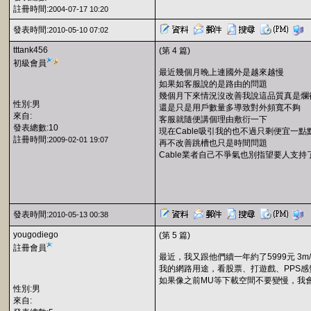
註冊時間:
2004-07-17 10:20
發表時間:
2010-05-10 07:02
tttank456
(第 4 篇)
初級會員
最近幾個月晚上連國外是越來越慢
如果如客服說的是路由的問題
幾個月下來情況沒改善我說這品質真是爛
性別:男
還是只是用戶數量多導致對外頻寬不夠
來自:
客服就隨便講個理由敷衍一下
發表總數:10
現在Cable吸引我的也不過只剩便宜一點
註冊時間:
2009-02-01 19:07
再不改善跳槽也只是時間問題
Cable業者自己不爭氣也別指望要人支持
發表時間:
2010-05-13 00:38
yougodiego
(第 5 篇)
註冊會員
最近，我又跟他們續一年約了5999元 3m/
我的網路用途，看股票、打遊戲、PPS
如果像之前MU等下載空間不要變慢，我
性別:男
來自: