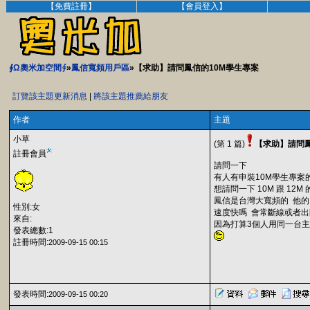
【免費註冊】
【會員登入】
∮Ω奧米加空間∮
»
鳳信寬頻用戶區
»【求助】請問鳳信的10M學生專案
訂覽該主題更新消息
|
將該主題推薦給朋友
作者
主題
小草
(第 1 篇)
【求助】請問鳳
註冊會員
請問一下
有人有申裝10M學生專案
想請問一下 10M 跟 12
鳳信是台灣大寬頻的 他的
性別:女
速度快嗎 會常斷線或者出
來自:
因為打算3個人用同一台
發表總數:1
註冊時間:
2009-09-15 00:15
發表時間:
2009-09-15 00:20