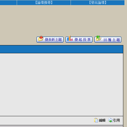
】
【論壇搜尋】
【登出論壇】