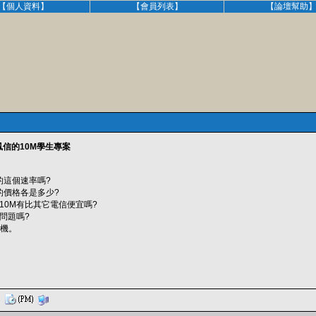
【個人資料】
【會員列表】
【論壇幫助
信的10M學生專案
的這個速率嗎?
M 的價格各是多少?
10M有比其它電信便宜嗎?
問題嗎?
主機。