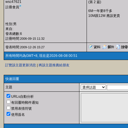
wsc47621
(第 2 篇)
註冊會員
6M一年要8千多
10M跟12M 應該更貴
性別:男
來自:
發表總數:6
註冊時間:
2006-09-15 11:32
發表時間:
2009-12-26 15:27
所有時間均為GMT+8, 現在是2026-08-08 00:51
訂覽該主題更新消息
|
將該主題推薦給朋友
快速回覆
主題
URLs自動分析
有回覆時郵件通知
禁用表情符號
使用簽名