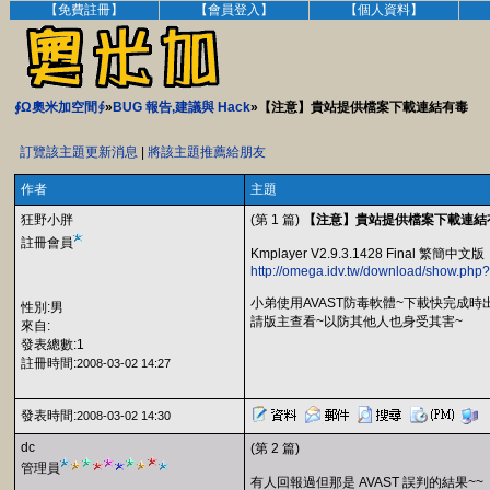
【免費註冊】
【會員登入】
【個人資料】
∮Ω奧米加空間∮
»
BUG 報告,建議與 Hack
»【注意】貴站提供檔案下載連結有毒
訂覽該主題更新消息
|
將該主題推薦給朋友
作者
主題
狂野小胖
(第 1 篇)
【注意】貴站提供檔案下載連結
註冊會員
Kmplayer V2.9.3.1428 Final 繁簡中文版
http://omega.idv.tw/download/show.php
小弟使用AVAST防毒軟體~下載快完成時出
性別:男
請版主查看~以防其他人也身受其害~
來自:
發表總數:1
註冊時間:
2008-03-02 14:27
發表時間:
2008-03-02 14:30
dc
(第 2 篇)
管理員
有人回報過但那是 AVAST 誤判的結果~~