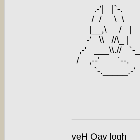
.-'| |`-.
/ / \ \
|__,\ / |
-' \\ //\_ |
,-' ___\\.// `-
/__,--' `--.__
`-._____.-'
veH Qav logh