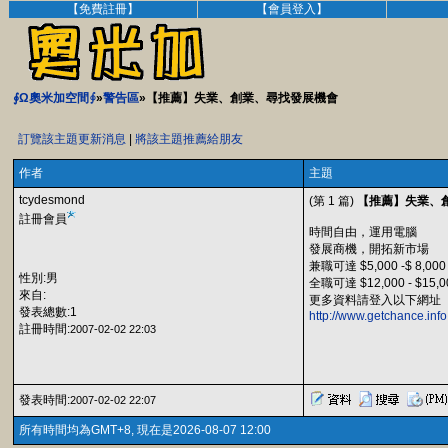
【免費註冊】
【會員登入】
∮Ω奧米加空間∮
»
警告區
»【推薦】失業、創業、尋找發展機會
訂覽該主題更新消息
|
將該主題推薦給朋友
作者
主題
tcydesmond
(第 1 篇)
【推薦】失業、
註冊會員
時間自由，運用電腦
發展商機，開拓新市場
兼職可達 $5,000 -$ 8,
性別:男
全職可達 $12,000 - $15
來自:
更多資料請登入以下網
發表總數:1
http://www.getchance.info
註冊時間:
2007-02-02 22:03
發表時間:
2007-02-02 22:07
所有時間均為GMT+8, 現在是2026-08-07 12:00