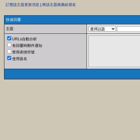
訂覽該主題更新消息
|
將該主題推薦給朋友
快速回覆
主題
URLs自動分析
有回覆時郵件通知
禁用表情符號
使用簽名