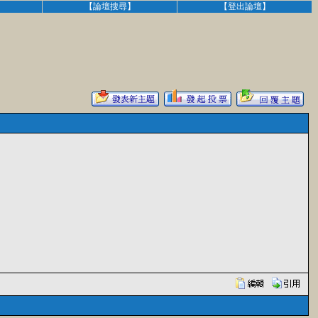
】
【論壇搜尋】
【登出論壇】