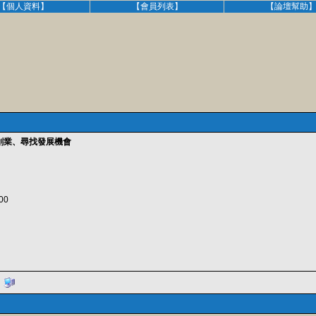
【個人資料】
【會員列表】
【論壇幫助
創業、尋找發展機會
000
,000
址