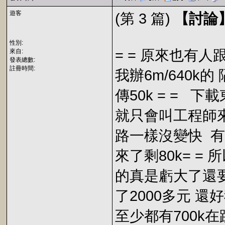
遊客
(第 3 篇)
【討論】.
性別:
= = 原來也有
來自:
發表總數:
註冊時間:
我辦6m/640k
傳50k = = 
就只會叫工程師來
路一樣沒變快 有
來了剩80k= =
的真是虧大了還要
了2000多元 還
至少都有700k在