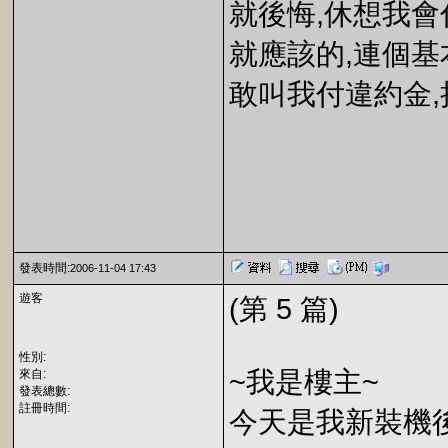
就後悔,休想我會
就應該的,連個基
敢叫我付違約金,
發表時間:
2006-11-04 17:43
遊客
(第 5 篇)
性別:
~我是樓主~
來自:
發表總數:
註冊時間:
今天是我新裝機後