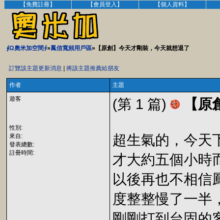
【免費註冊】
【會員登入】
【個人資料】
∮Ω奧米加空間∮
»
鳳信寬頻用戶區
»【原創】今天才剛裝，今天就想退了
訂覽該主題更新消息
|
將該主題推薦給朋友
作者
主題
遊客
(第 1 篇)
【原
性別:
超生氣的，今天
來自:
發表總數:
註冊時間:
才大約五個小時
以後再也不相信
度整整慢了一半
剛剛打到台固的