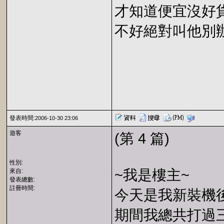
才知道便宜沒好貨
不好絕對叫他別
發表時間:
2006-10-30 23:06
遊客
(第 4 篇)
性別:
~我是樓主~
來自:
發表總數:
註冊時間:
今天是我新裝機後
期間我總共打過