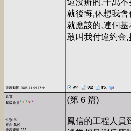
還沒辦的,千萬不
就後悔,休想我會
就應該的,連個基
敢叫我付違約金,
發表時間:
2006-11-04 17:44
真實
(第 6 篇)
超級會員
鳳信的工程人員到
性別:男
來自:鳥松
發表總數:283