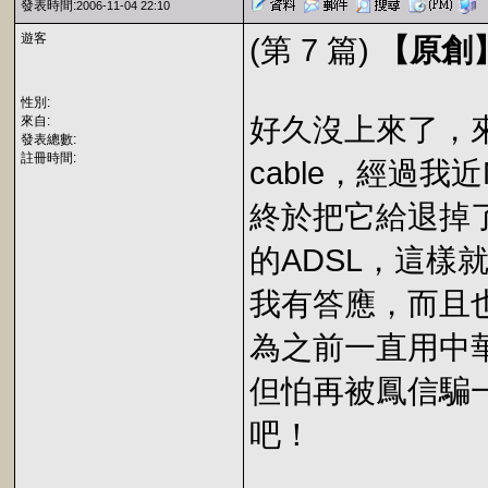
發表時間:
2006-11-04 22:10
遊客
(第 7 篇)
【原創
性別:
好久沒上來了，
來自:
發表總數:
註冊時間:
cable，經過
終於把它給退掉
的ADSL，這樣
我有答應，而且
為之前一直用中
但怕再被鳳信騙
吧！