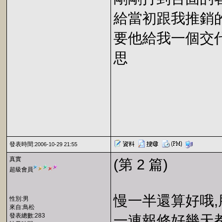
給當初跟我推銷
要他給我一個交
思
發表時間:
2006-10-29 21:55
真實
(第 2 篇)
超級會員
慢一半還算好哦,
性別:男
來自:鳥松
發表總數:283
一連報修好幾天