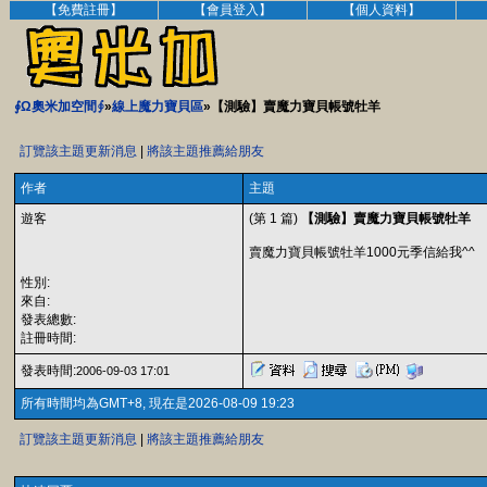
【免費註冊】
【會員登入】
【個人資料】
∮Ω奧米加空間∮
»
線上魔力寶貝區
»【測驗】賣魔力寶貝帳號牡羊
訂覽該主題更新消息
|
將該主題推薦給朋友
作者
主題
遊客
(第 1 篇)
【測驗】賣魔力寶貝帳號牡羊
賣魔力寶貝帳號牡羊1000元季信給我^^
性別:
來自:
發表總數:
註冊時間:
發表時間:
2006-09-03 17:01
所有時間均為GMT+8, 現在是2026-08-09 19:23
訂覽該主題更新消息
|
將該主題推薦給朋友