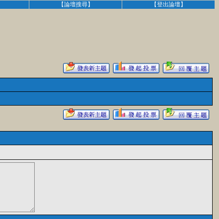
】
【論壇搜尋】
【登出論壇】