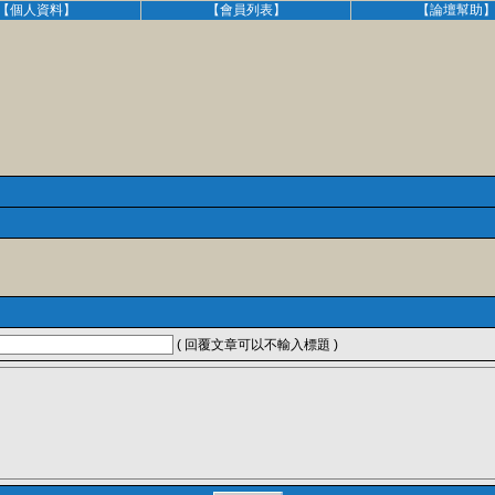
【個人資料】
【會員列表】
【論壇幫助
( 回覆文章可以不輸入標題 )