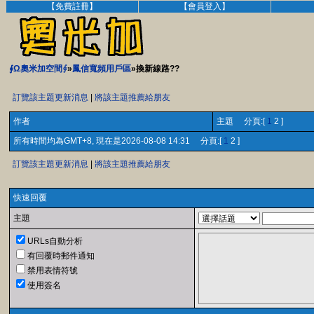
【免費註冊】
【會員登入】
∮Ω奧米加空間∮
»
鳳信寬頻用戶區
»換新線路??
訂覽該主題更新消息
|
將該主題推薦給朋友
作者
主題 分頁:[
1
2 ]
所有時間均為GMT+8, 現在是2026-08-08 14:31 分頁:[
1
2 ]
訂覽該主題更新消息
|
將該主題推薦給朋友
快速回覆
主題
URLs自動分析
有回覆時郵件通知
禁用表情符號
使用簽名