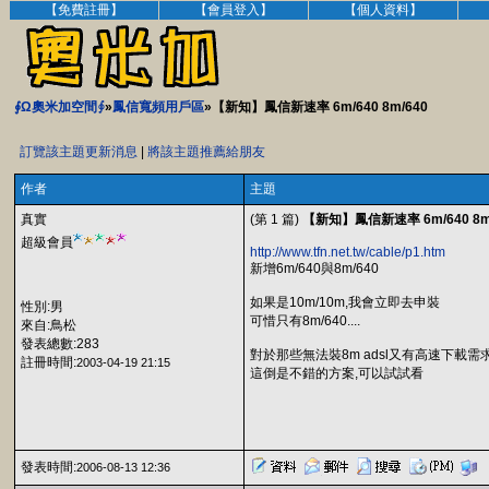
【免費註冊】
【會員登入】
【個人資料】
∮Ω奧米加空間∮
»
鳳信寬頻用戶區
»【新知】鳳信新速率 6m/640 8m/640
訂覽該主題更新消息
|
將該主題推薦給朋友
作者
主題
真實
(第 1 篇)
【新知】鳳信新速率 6m/640 8m
超級會員
http://www.tfn.net.tw/cable/p1.htm
新增6m/640與8m/640
如果是10m/10m,我會立即去申裝
性別:男
可惜只有8m/640....
來自:鳥松
發表總數:283
對於那些無法裝8m adsl又有高速下載需
註冊時間:
2003-04-19 21:15
這倒是不錯的方案,可以試試看
發表時間:
2006-08-13 12:36