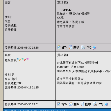
遊客
(第 2 篇)
...10M/10M
你知道 中華電信的價錢嗎
性別:
XX萬
來自:
總之要同上傳 同下載
發表總數:
非常非常的貴
註冊時間:
發表時間:
2006-08-30 18:38
真實
(第 3 篇)
超級會員
台北新店有線旗下isp,億聯科技!
10m/10m 月租1399
同為系統台,人家做的起來,鳳信為何不能?
性別:男
這次不用扯到國外去,
來自:鳥松
因為國內就有一家可以拿來做比較!
發表總數:283
註冊時間:
2003-04-19 21:15
發表時間:
2006-08-30 23:01