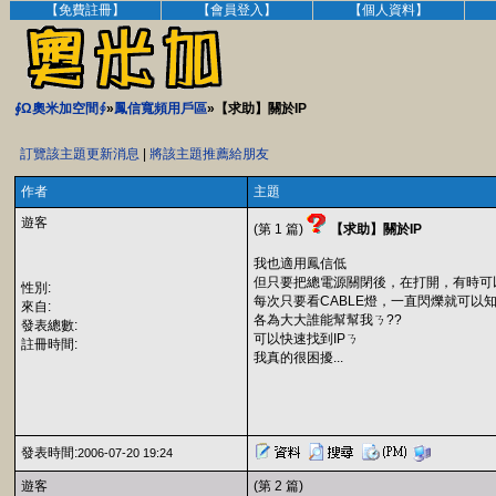
【免費註冊】
【會員登入】
【個人資料】
∮Ω奧米加空間∮
»
鳳信寬頻用戶區
»【求助】關於IP
訂覽該主題更新消息
|
將該主題推薦給朋友
作者
主題
遊客
(第 1 篇)
【求助】關於IP
我也適用鳳信低
但只要把總電源關閉後，在打開，有時可
性別:
每次只要看CABLE燈，一直閃爍就可以
來自:
各為大大誰能幫幫我ㄋ??
發表總數:
可以快速找到IPㄋ
註冊時間:
我真的很困擾...
發表時間:
2006-07-20 19:24
遊客
(第 2 篇)