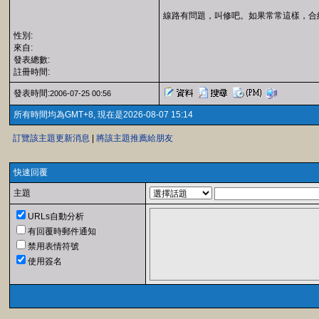
線路有問題，叫修吧。如果常常這樣，合
性別:
來自:
發表總數:
註冊時間:
發表時間:
2006-07-25 00:56
所有時間均為GMT+8, 現在是2026-08-07 15:14
訂覽該主題更新消息
|
將該主題推薦給朋友
快速回覆
主題
URLs自動分析
有回覆時郵件通知
禁用表情符號
使用簽名