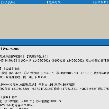
【個人資料】
【會員列表】
【論壇幫助
]2/7/22:00
9氣絕8強恢5潔靜3】【單風冰6強冰6】
45.34.40p23 ②100水鼠（1455/2961）③100改疆（2466/1562）寵由④98亡靈(136
3】【攻吸】寵由
黃堂（658/666）③28體水龍（760/397）④01敏蜂(88/79）（27381）攻45防34敏40p
分身寵物）同一組。台幣4500.
4乾坤4攻魔無.攻魔吸.氣絕】*已售出* 2/8 凌晨4:30將認領
97熊貓（2196/1620）46.37.31P23③97綠膛（1735/1521）49p23 ④68紅膛(1075
3【攻吸】寵由
）②39野地妖（740/671）③26熊貓(640/457)
4 P22⑤44野海龜(871/869）