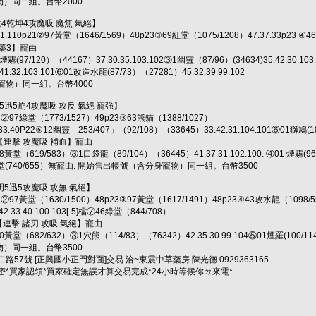
）同一組。台幣2000
鏡4乾坤4攻魔吸 魔無 氣絕】
1.110p21②97黃堂（1646/1569）48p23③69紅堂（1075/1208）47.37.33p23 ④4
4藥3】寵由
(97/120）（44167）37.30.35.103.102③1幽靈（87/96）(34634)35.42.30.10
1.32.103.101⑥01改造水龍(87/73）（27281）45.32.39.99.102
寵物）同一組。台幣4000
5迅5崩4攻魔吸 攻反 氣絕 寵強】
②97綠堂（1773/1527）49p23③63熊貓（1388/1027）
3.40P22⑤12幽靈「253/407」（92/108）（33645）33.42.31.104.101⑥01獅鳩(10
】【連擊 攻魔吸 補血】寵由
堂（619/583）③1口袋龍（89/104）（36445）41.37.31.102.100. ④01 煙霧(96/1
2⑥40綠堂(740/655）無寵由. 開始售出帳號（含分身寵物）同一組。台幣3500
明5迅5攻魔吸 攻無 氣絕】
②97黃堂（1630/1500）48p23③97黃堂（1617/1491）48p23④43攻水龍（1098/55
2.33.40.100.103[-5]檔⑦46綠堂（844/708）
【連擊 諸刃 攻吸 氣絕】寵由
堂（682/632）③1穴熊（114/83）（76342）42.35.30.99.104⑤01煙羅(100/114）（5
）同一組。台幣3500
57號.[正興國小正門對面]交易 洽~東震中草藥房 陳光德.0929363165
密*買家認領*買家確定無誤才算交易完成*24小時等候你ㄉ來電*