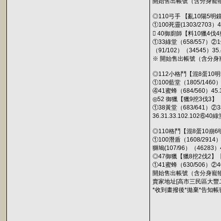
開始售出帳號（含分身寵物
◎110弓手 【亂10陽5明
①100死靈(1303/2703）4
 40御廚師【料10獵4伐
①33綠堂（658/557）②1煙霧
（91/102）（34545）35.4
※ 開始售出帳號（含分身
◎112小格鬥【混8蛋10明
①100藍堂（1805/1460）
④41蜜蜂（684/560）45.3
◎52 御獵【獵9挖3伐3
①38黃堂（683/641）②38黃
36.31.33.102.10
◎110格鬥【混8蛋10崩6
①100潛盾（1608/2914）
獅鳩(107/96）（46283）4
◎47御獵【獵8挖2伐2】
①41蜜蜂（630/506）②40黃
開始售出帳號（含分身寵物
賣家地址[高市三民區大豐二路
*收到畫撥後*拋棄*告知帳