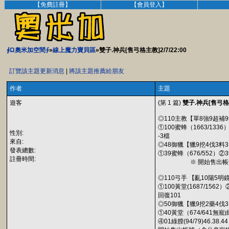
【免費註冊】
【會員登入】
∮Ω奧米加空間∮
»
線上魔力寶貝區
»雙子.神兵[售弓格主教]2/7/22:00
訂覽該主題更新消息
|
將該主題推薦給朋友
作者
主題
遊客
(第 1 篇)
雙子.神兵[售弓格主教
◎110主教【單8強9超補
①100蜜蜂（1663/1336）
性別:
-3檔
來自:
◎48御獵【獵9挖4伐3料
發表總數:
①39蜜蜂（676/552）②39
註冊時間:
※ 開始售出帳號（含
◎110弓手 【亂10陽5明鏡
①100黃堂(1687/1562）②
回復101
◎50御獵【獵9挖2藥4伐
①40黃堂（674/641無寵由
④01綠膛(94/79)46.38.4