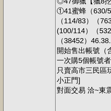
◎47御獵【獵8
①41蜜蜂（630/
（114/83）（763
(100/114）（532
（38452）46.38.
開始售出帳號（含
一次購5個帳號者
只賣高市三民區玩
小正門]
對面交易 洽~東