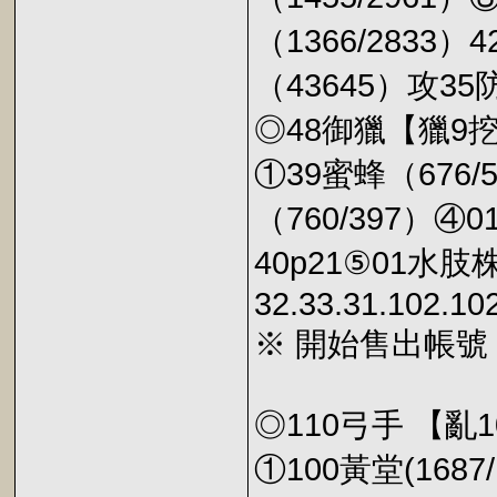
（1366/2833）4
（43645）攻35防
◎48御獵【獵9
①39蜜蜂（676/
（760/397）④0
40p21⑤01水肢株
32.33.31.102.10
※ 開始售出帳號
◎110弓手 【亂
①100黃堂(1687