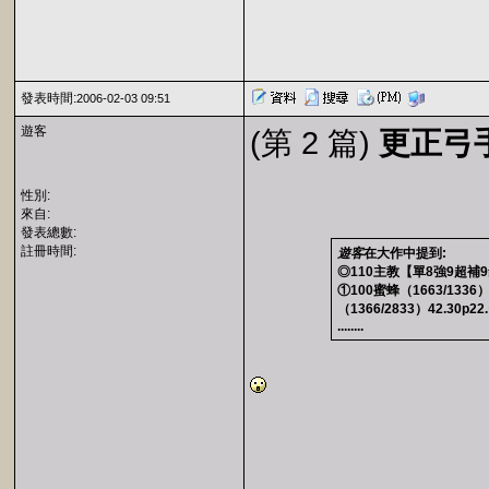
發表時間:
2006-02-03 09:51
遊客
(第 2 篇)
更正弓手
性別:
來自:
發表總數:
註冊時間:
遊客
在大作中提到:
◎110主教【單8強9超補
①100蜜蜂（1663/1336）
（1366/2833）42.30p
........