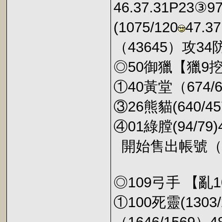
46.37.31P23③
(1075/120
47.3
（43645）攻34
◎50御獵【獵9
①40黃堂（674/
③26熊貓(640/45
④01綠膛(94/79)
開始售出帳號（
◎109弓手 【亂
①100死靈(1303/