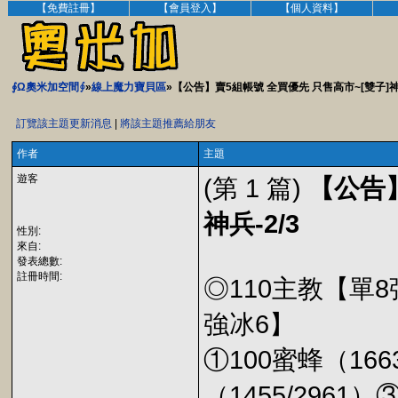
【免費註冊】
【會員登入】
【個人資料】
∮Ω奧米加空間∮
»
線上魔力寶貝區
»【公告】賣5組帳號 全買優先 只售高市~[雙子]神兵
訂覽該主題更新消息
|
將該主題推薦給朋友
作者
主題
遊客
(第 1 篇)
【公告】
神兵-2/3
性別:
來自:
發表總數:
註冊時間:
◎110主教【單
強冰6】
①100蜜蜂（1663/
（1455/2961