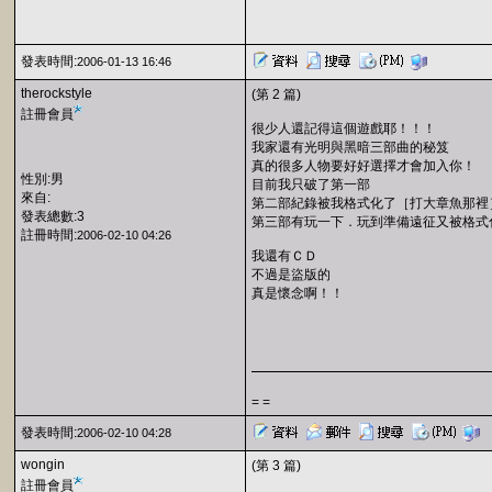
發表時間:
2006-01-13 16:46
therockstyle
(第 2 篇)
註冊會員
很少人還記得這個遊戲耶！！！
我家還有光明與黑暗三部曲的秘笈
真的很多人物要好好選擇才會加入你！
性別:男
目前我只破了第一部
來自:
第二部紀錄被我格式化了［打大章魚那裡
發表總數:3
第三部有玩一下．玩到準備遠征又被格式
註冊時間:
2006-02-10 04:26
我還有ＣＤ
不過是盜版的
真是懷念啊！！
= =
發表時間:
2006-02-10 04:28
wongin
(第 3 篇)
註冊會員