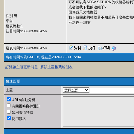
可不可以寄SEGA SATURN的模擬器給我
或者給我下載的連結丫?
因為我只欠模擬器
性別:男
我下載回來的模擬器不知道為什麼每次執行到gs
來自:
麻煩你~~謝謝
發表總數:1
註冊時間:
2006-03-08 04:56
發表時間:
2006-03-08 04:59
所有時間均為GMT+8, 現在是2026-08-09 15:04
訂覽該主題更新消息
|
將該主題推薦給朋友
快速回覆
主題
URLs自動分析
有回覆時郵件通知
禁用表情符號
使用簽名