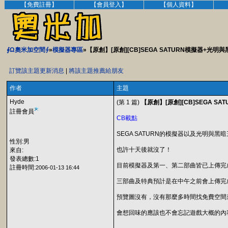
【免費註冊】
【會員登入】
【個人資料】
∮Ω奧米加空間∮
»
模擬器專區
»【原創】[原創][CB]SEGA SATURN模擬器+光明
訂覽該主題更新消息
|
將該主題推薦給朋友
作者
主題
Hyde
(第 1 篇)
【原創】[原創][CB]SEGA 
註冊會員
CB載點
SEGA SATURN的模擬器以及光明與
性別:男
也許十天後就沒了！
來自:
發表總數:1
目前模擬器及第一、第二部曲皆已上傳完
註冊時間:
2006-01-13 16:44
三部曲及特典預計是在中午之前會上傳完
預覽圖沒有，沒有那麼多時間找免費空間
會想回味的應該也不會忘記遊戲大概的內