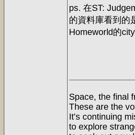
ps. 在ST: Ju
的資料庫看到的是 "K
Homeworld的c
Space, the final f
These are the vo
It's continuing mi
to explore stran