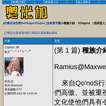
【免費註冊】
【會員登入】
【個人資料】
∮Ω奧米加空間∮
»
Klingon Empire [克林貢帝國]
»種族介紹： Klingons （克林貢人
訂覽該主題更新消息
|
將該主題推薦給朋友
作者
主題
Captain JM
(第 1 篇)
種族介紹
版主
Ramius@Maxwel
來自Qo'noS
性別:女
來自:Betazoid
發表總數:670
們高傲、並被重
註冊時間:
2002-05-13 00:34
文化使他們具有