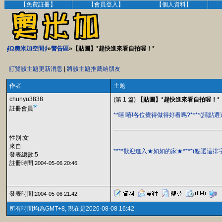
【免費註冊】
【會員登入】
【個人資料】
∮Ω奧米加空間∮
»
警告區
»【貼圖】*趕快進來看自拍喔！*
訂覽該主題更新消息
|
將該主題推薦給朋友
作者
主題
chunyu3838
(第 1 篇)
【貼圖】*趕快進來看自拍喔！*
註冊會員
**嘻!嘻!各位覺得做得好看嗎?****(請點
------------------------------------------------------
性別:女
來自:
****歡迎進入★如如的家★****(點選這
發表總數:5
註冊時間:
2004-05-06 20:46
發表時間:
2004-05-06 21:42
所有時間均為GMT+8, 現在是2026-08-08 16:42