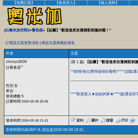
【免費註冊】
【會員登入】
【個人資料】
∮Ω奧米加空間∮
»
警告區
»【貼圖】*歡迎進來欣賞精彩刺激的喔！*
訂覽該主題更新消息
|
將該主題推薦給朋友
作者
主題
chunyu3838
(第 1 篇)
【貼圖】*歡迎進來欣賞精彩刺激
註冊會員
**嘻!嘻!各位覺得做得好看嗎?****(請點
------------------------------------------------------
性別:女
來自:
****歡迎進入★如如的家★****(點選這
發表總數:5
註冊時間:
2004-05-06 20:46
發表時間:
2004-05-06 21:41
所有時間均為GMT+8, 現在是2026-08-09 19:31