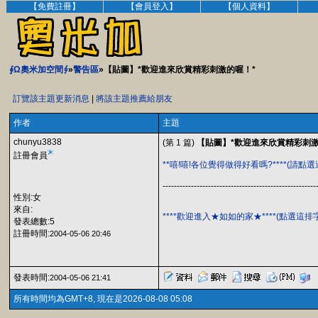
【免費註冊】
【會員登入】
【個人資料】
∮Ω奧米加空間∮
»
警告區
»【貼圖】*歡迎進來欣賞精彩刺激的喔！*
訂覽該主題更新消息
|
將該主題推薦給朋友
作者
主題
chunyu3838
(第 1 篇)
【貼圖】*歡迎進來欣賞精彩刺激
註冊會員
**嘻!嘻!各位覺得做得好看嗎?****(請點
------------------------------------------------------
性別:女
來自:
****歡迎進入★如如的家★****(點選這
發表總數:5
註冊時間:
2004-05-06 20:46
發表時間:
2004-05-06 21:41
所有時間均為GMT+8, 現在是2026-08-08 05:08