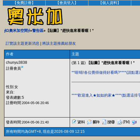
【免費註冊】
【會員登入】
【個人資料】
∮Ω奧米加空間∮
»
警告區
»【貼圖】*趕快進來看看喔！*
訂覽該主題更新消息
|
將該主題推薦給朋友
作者
主題
chunyu3838
(第 1 篇)
【貼圖】*趕快進來看看喔！*
註冊會員
**嘻!嘻!各位覺得做得好看嗎?****(請點
------------------------------------------------------
性別:女
來自:
****歡迎進入★如如的家★****(點選這
發表總數:5
註冊時間:
2004-05-06 20:46
發表時間:
2004-05-06 21:40
所有時間均為GMT+8, 現在是2026-08-09 12:15