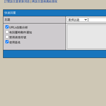
訂覽該主題更新消息
|
將該主題推薦給朋友
快速回覆
主題
URLs自動分析
有回覆時郵件通知
禁用表情符號
使用簽名