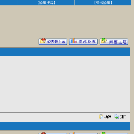
】
【論壇搜尋】
【登出論壇】