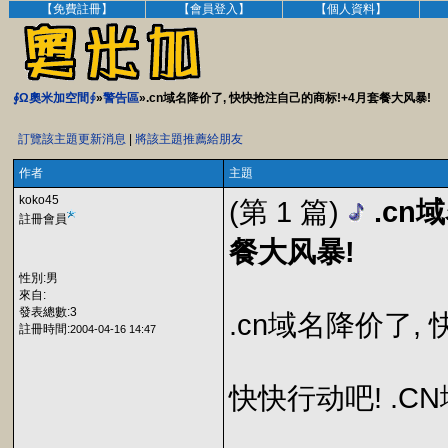
【免費註冊】
【會員登入】
【個人資料】
∮Ω奧米加空間∮
»
警告區
».cn域名降价了, 快快抢注自己的商标!+4月套餐大风暴!
訂覽該主題更新消息
|
將該主題推薦給朋友
作者
主題
koko45
(第 1 篇)
.cn
註冊會員
餐大风暴!
性別:男
來自:
發表總數:3
.cn域名降价了,
註冊時間:
2004-04-16 14:47
快快行动吧! .