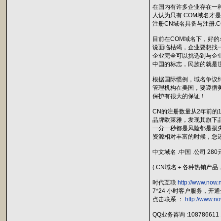
在国内有许多企业存在一
人认为只有.COM域名才
注册CN域名具备与注册.
目前在COM域名下，好的
说面临枯竭，企业要想找
企业完全可以挑选到与企
中国的标志，民族的就是
根据国际惯例，域名争议
管理机构在美国，要遵循
保护有很大的保证！
CN的注册数量从2年前的
品牌欧莱雅，发现其旗下品
一分一秒都是风险都是损
资源相对丰富的时候，您
中文域名 .中国 .公司 280
(.CN域名＋各种热销产
时代互联
http://www.now.
7*24 小时客户服务，开
点击联系 ：
http://www.no
QQ业务咨询 :108786611 