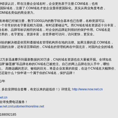
种错误认识，即在注册企业域名时，企业更热衷于注册.COM域名；也有
是国际域名，注册了.COM域名才使企业显得更国际化。其实从商业角度考虑，
COM域名类似的商业潜力。
名称都已经被注册，数字1000以内的数字组合基本也已告罄，名称资源可以
一个非常好的名字要花精力花钱，有时还要碰运气。而CN域名域名资源还十分丰富，
业名称、品牌等标识相符的域名，对企业的品牌起到很好的保护作用。CN域名是
世界的，名字更短，资源丰富，全世界都可访问，访问更快，更安全。
纠纷的解决都是依照和遵循域名管理机构所在地的法律。如果注册的是.COM域名，
美国的法律，还有语言障碍的，CN域名的管理机构在中国北京，对国内企业的域名
12万多迅速攀升到最新数据的30万多，CN的域名资源也在大量被开掘。全球知名
牌“赫莲娜”等品牌名称的CN域名已被抢注。自己的网上品牌在别人手中，哪怕
失。 高瞻远瞩的意识、敏锐的目光，将是企业发展的前提，在这个CN域名大幅降价、
还迟疑什么？快申请一个属于你的CN域名，保护品牌！
元/年
品，多款皇牌组合套餐，有史以来的超低价！) 详情见:
http://www.now.net.cn
net.cn
通全球免费电话服务！
w.net.cn/customer/moreline.net
188092185