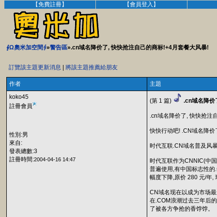
【免費註冊】
【會員登入】
∮Ω奧米加空間∮
»
警告區
».cn域名降价了, 快快抢注自己的商标!+4月套餐大风暴!
訂覽該主題更新消息
|
將該主題推薦給朋友
作者
主題
koko45
(第 1 篇)
.cn域名降价
註冊會員
.cn域名降价了, 快快抢注
快快行动吧! .CN域名
性別:男
來自:
时代互联.CN域名普及风暴,
發表總數:3
註冊時間:
2004-04-16 14:47
时代互联作为CNNIC(中
普遍使用,有中国标志性的.
幅度下降,原价 280 元/年, 
CN域名现在以成为市场最
在.COM浪潮过去三年
了被各方争抢的香饽饽。