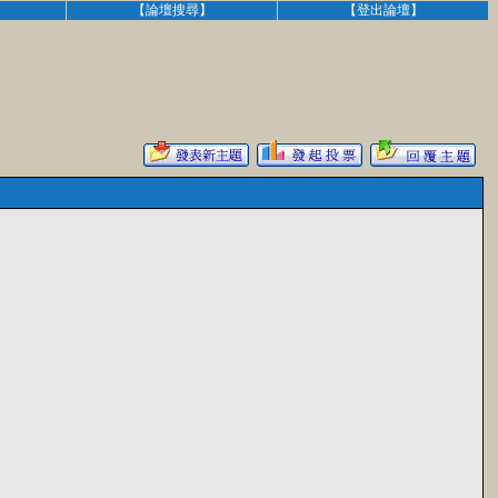
】
【論壇搜尋】
【登出論壇】