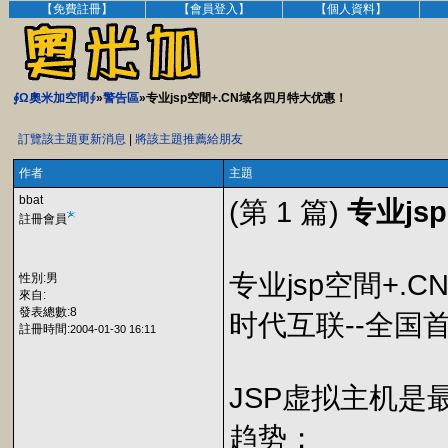
【免費註冊】
【會員登入】
【個人資料】
∮Ω奧米加空間∮
»
警告區
»专业jsp空間+.CN域名四月特大优惠！
訂覽該主題更新消息
|
將該主題推薦給朋友
作者
主題
bbat
(第 1 篇)
专业js
註冊會員
专业jsp空間+.
性別:男
來自:
發表總數:8
时代互联--全国首
註冊時間:
2004-01-30 16:11
JSP虚拟主机
趋势；