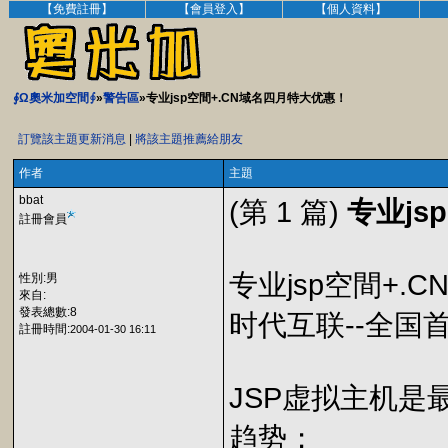
【免費註冊】
【會員登入】
【個人資料】
∮Ω奧米加空間∮
»
警告區
»专业jsp空間+.CN域名四月特大优惠！
訂覽該主題更新消息
|
將該主題推薦給朋友
作者
主題
bbat
(第 1 篇)
专业js
註冊會員
专业jsp空間+.
性別:男
來自:
發表總數:8
时代互联--全国首
註冊時間:
2004-01-30 16:11
JSP虚拟主机
趋势；