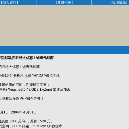
【個人資料】
【會員列表】
【論壇幫助
空间邮箱,四月特大优惠！诚邀代理商..
,四月特大优惠！诚邀代理商..
CN域名注册机构,提供PHP/JSP虚拟主机
企业建站用的空间，性能稳定高速；
加速器) /Apache2.0.48/GD2.1x/Zend 加速及加密
互联推出多款PHP组合套餐！
月1日~2004年４月31日
惠价 1300 元/年 ，原价 1520 元。
网页空间，800M 邮箱，50M MySQL数据库