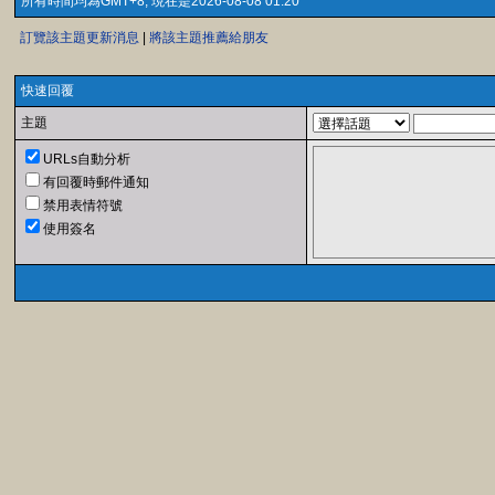
所有時間均為GMT+8, 現在是2026-08-08 01:20
訂覽該主題更新消息
|
將該主題推薦給朋友
快速回覆
主題
URLs自動分析
有回覆時郵件通知
禁用表情符號
使用簽名