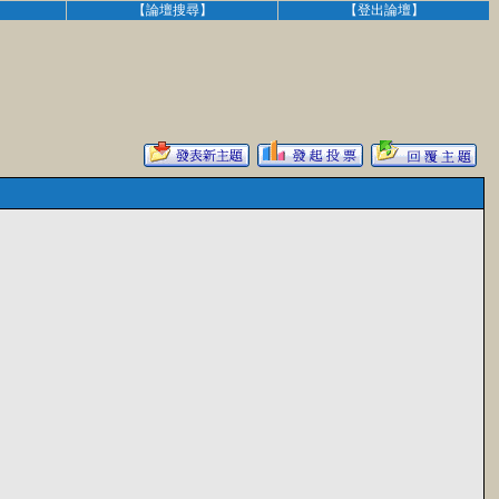
】
【論壇搜尋】
【登出論壇】