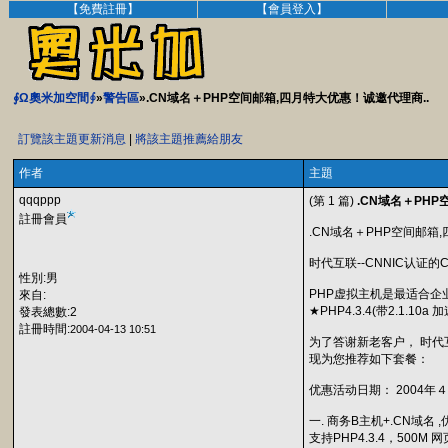
【免費註冊】
【會員登入】
∮Ω奧米加空間∮
»
警告區
».CN域名＋PHP空间邮箱,四月特大优惠！诚邀代理商..
訂覽該主題更新消息
|
將該主題推薦給朋友
作者
主題
qqqppp
(第 1 篇)
.CN域名＋PHP
註冊會員
.CN域名＋PHP空间邮箱
时代互联--CNNIC认证的
性別:男
PHP虚拟主机是最适合
來自:
★PHP4.3.4(带2.1.10a 
發表總數:2
註冊時間:
2004-04-13 10:51
为了答谢新老客户， 时代
现为您推荐如下套餐：
优惠活动日期： 2004年４
一. 商务B主机+.CN域名 ,优
支持PHP4.3.4，500M 