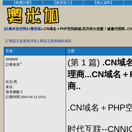
【免費註冊】
【會員登入】
【個人資料】
∮Ω奧米加空間∮
»
警告區
».CN域名＋PHP空间邮箱,四月特大优惠！诚邀代理商...
訂覽該主題更新消息
|
將該主題推薦給朋友
作者
主題
qqqppp
(第 1 篇)
.CN
註冊會員
理商...CN域
性別:男
商..
來自:
發表總數:2
註冊時間:
2004-04-13 10:51
.CN域名＋PH
时代互联--CNN