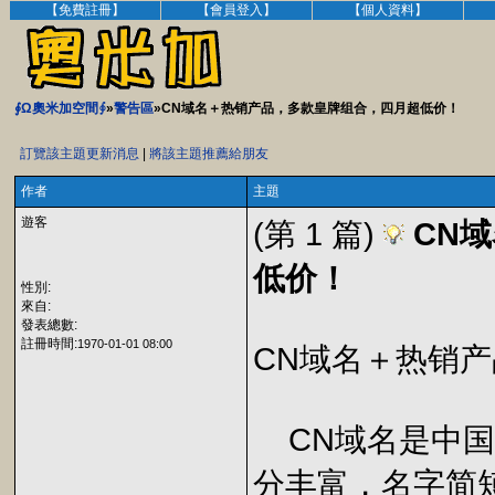
【免費註冊】
【會員登入】
【個人資料】
∮Ω奧米加空間∮
»
警告區
»CN域名＋热销产品，多款皇牌组合，四月超低价！
訂覽該主題更新消息
|
將該主題推薦給朋友
作者
主題
遊客
(第 1 篇)
CN
低价！
性別:
來自:
發表總數:
註冊時間:
1970-01-01 08:00
CN域名＋热销
CN域名是中国
分丰富，名字简