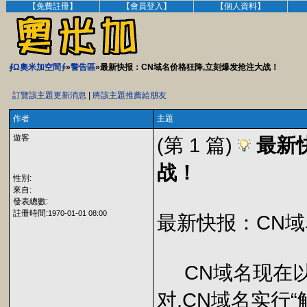
【免費註冊】
【會員登入】
【個人資料】
∮Ω奧米加空間∮
»
警告區
»最新快报：CN域名价格狂降,立刻爆发抢注大战！
訂覽該主題更新消息
|
將該主題推薦給朋友
作者
主題
遊客
(第 1 篇)
最新
战！
性別:
來自:
發表總數:
註冊時間:
1970-01-01 08:00
最新快报：CN
CN域名现在以
对.CN域名实行