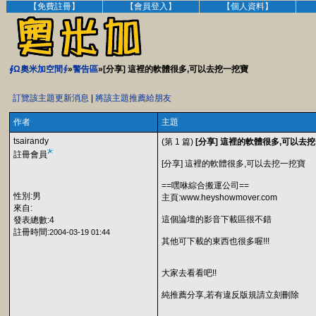
【免費註冊】
【會員登入】
【個人資料】
∮Ω奧米加空間∮
»
警告區
»[分享] 這裡的軟體很多,可以去挖一挖寶
訂覽該主題更新消息
|
將該主題推薦給朋友
作者
主題
tsairandy
(第 1 篇)
[分享] 這裡的軟體很多,可以去
註冊會員
[分享] 這裡的軟體很多,可以去挖一挖寶
==嘿咻綜合搬運公司==
性別:男
主頁:www.heyshowmover.com
來自:
這個論壇的影音下載區很不錯
發表總數:4
註冊時間:
2004-03-19 01:44
其他可下載的東西也很多喔!!!
大家去看看吧!!
純推薦分享,若有違反版規請立刻刪除