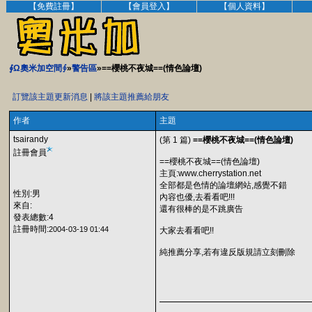
【免費註冊】
【會員登入】
【個人資料】
∮Ω奧米加空間∮
»
警告區
»==櫻桃不夜城==(情色論壇)
訂覽該主題更新消息
|
將該主題推薦給朋友
作者
主題
tsairandy
(第 1 篇)
==櫻桃不夜城==(情色論壇)
註冊會員
==櫻桃不夜城==(情色論壇)
主頁:www.cherrystation.net
全部都是色情的論壇網站,感覺不錯
性別:男
內容也優,去看看吧!!!
來自:
還有很棒的是不跳廣告
發表總數:4
註冊時間:
2004-03-19 01:44
大家去看看吧!!
純推薦分享,若有違反版規請立刻刪除