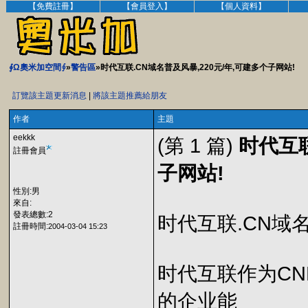
【免費註冊】
【會員登入】
【個人資料】
∮Ω奧米加空間∮
»
警告區
»时代互联.CN域名普及风暴,220元/年,可建多个子网站!
訂覽該主題更新消息
|
將該主題推薦給朋友
作者
主題
eekkk
(第 1 篇)
时代互联
註冊會員
子网站!
性別:男
來自:
發表總數:2
时代互联.CN域名
註冊時間:
2004-03-04 15:23
时代互联作为CN
的企业能